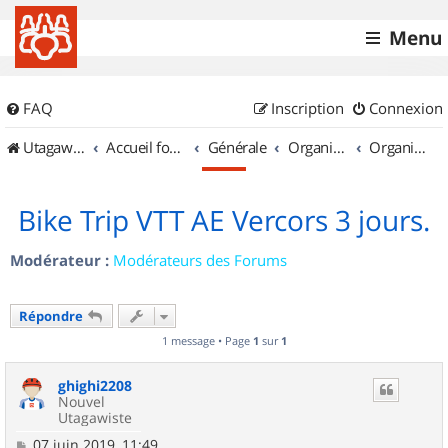
Menu
FAQ
Inscription
Connexion
UtagawaVTT (Randos VTT et VTTAE avec traces GPS)
Accueil forum
Générale
Organisation de sorties & Recherche de partenaires
Organisation de sorties en région Rhône Alpes
Bike Trip VTT AE Vercors 3 jours.
Modérateur :
Modérateurs des Forums
Répondre
1 message • Page
1
sur
1
ghighi2208
Nouvel
Utagawiste
M
07 juin 2019, 11:49