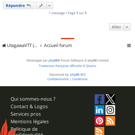
u
Répondre
t
1 message • Page
1
sur
1
Aller
UtagawaVTT (Randos VTT et VTTAE avec traces GPS)
Accueil forum
Développé par
phpBB
® Forum Software © phpBB Limited
Traduction française officielle
©
Qiaeru
Optimized by:
phpBB SEO
Confidentialité
|
Conditions
Qui sommes-nous ?
Contact & Logos
Services pros
Mentions légales
Politique de
confidentialité