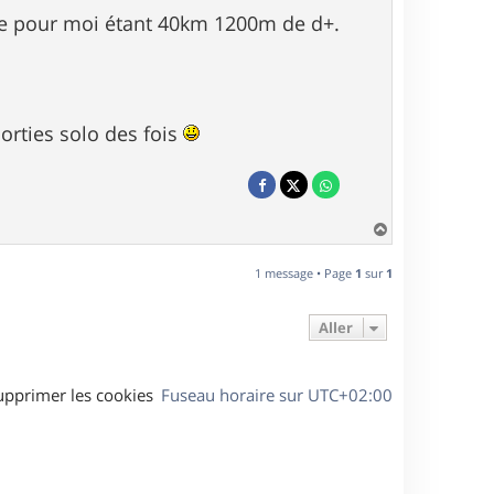
ype pour moi étant 40km 1200m de d+.
sorties solo des fois
H
a
u
1 message • Page
1
sur
1
t
Aller
upprimer les cookies
Fuseau horaire sur
UTC+02:00