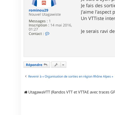
e
Je fais des sor
rominou29
J'aime l'aspect
Nouvel Utagawiste
Un VTTiste int
Messages :
1
Inscription :
14 mai 2016,
01:27
Je serais ravi 
C
Contact :
o
n
t
a
c
t
e
Répondre
r
r
o
Revenir à « Organisation de sorties en région Rhône Alpes »
m
i
n
o
UtagawaVTT (Randos VTT et VTTAE avec traces GP
u
2
9