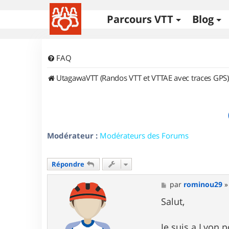
Parcours VTT
Blog
FAQ
UtagawaVTT (Randos VTT et VTTAE avec traces GPS)
Modérateur :
Modérateurs des Forums
Répondre
M
par
rominou29
e
s
Salut,
s
a
g
Je suis a Lyon 