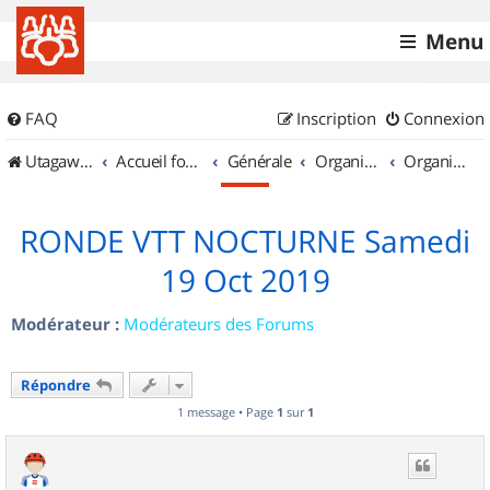
Menu
FAQ
Inscription
Connexion
UtagawaVTT (Randos VTT et VTTAE avec traces GPS)
Accueil forum
Générale
Organisation de sorties & Recherche de partenaires
Organisation de sorties en région Rhône Alpes
RONDE VTT NOCTURNE Samedi
19 Oct 2019
Modérateur :
Modérateurs des Forums
Répondre
1 message • Page
1
sur
1