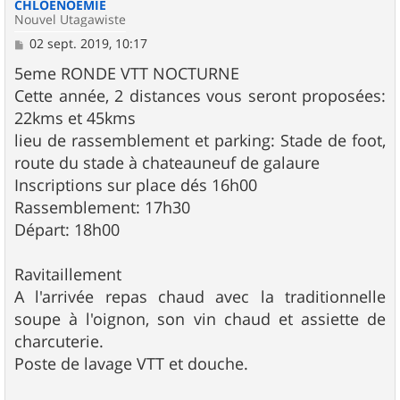
CHLOENOEMIE
Nouvel Utagawiste
M
02 sept. 2019, 10:17
e
s
5eme RONDE VTT NOCTURNE
s
Cette année, 2 distances vous seront proposées:
a
g
22kms et 45kms
e
lieu de rassemblement et parking: Stade de foot,
route du stade à chateauneuf de galaure
Inscriptions sur place dés 16h00
Rassemblement: 17h30
Départ: 18h00
Ravitaillement
A l'arrivée repas chaud avec la traditionnelle
soupe à l'oignon, son vin chaud et assiette de
charcuterie.
Poste de lavage VTT et douche.