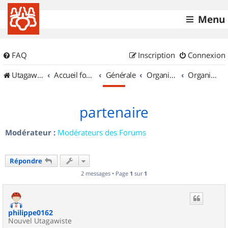
Menu
FAQ
Inscription
Connexion
UtagawaVTT (Randos VTT et VTTAE avec traces GPS)
Accueil forum
Générale
Organisation de sorties & Recherche de partenaires
Organisation de sorties en région Rhône Alpes
partenaire
Modérateur :
Modérateurs des Forums
Répondre
2 messages • Page
1
sur
1
philippe0162
Nouvel Utagawiste