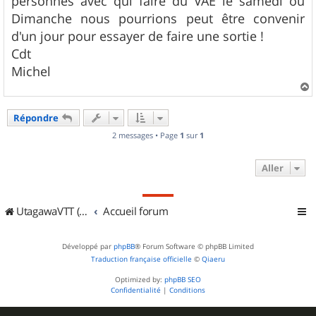
personnes avec qui faire du VAE le samedi ou
e
Dimanche nous pourrions peut être convenir
d'un jour pour essayer de faire une sortie !
Cdt
Michel
a
u
Répondre
t
2 messages • Page
1
sur
1
Aller
UtagawaVTT (Randos VTT et VTTAE avec traces GPS)
Accueil forum
Développé par
phpBB
® Forum Software © phpBB Limited
Traduction française officielle
©
Qiaeru
Optimized by:
phpBB SEO
Confidentialité
|
Conditions