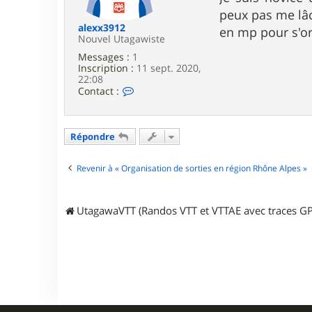
e
peux pas me lâc
alexx3912
en mp pour s'or
Nouvel Utagawiste
Messages :
1
Inscription :
11 sept. 2020,
22:08
C
Contact :
o
n
t
a
Répondre
c
t
e
Revenir à « Organisation de sorties en région Rhône Alpes »
r
a
l
UtagawaVTT (Randos VTT et VTTAE avec traces GP
e
x
x
3
9
1
2