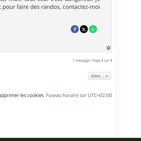
t pour faire des randos, contactez-moi
H
a
u
1 message • Page
1
sur
1
t
Aller
upprimer les cookies
Fuseau horaire sur
UTC+02:00