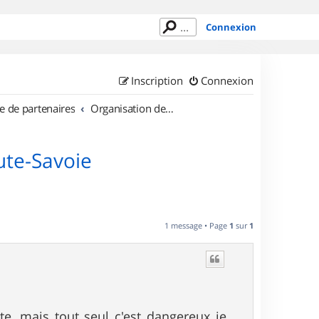
Connexion
Inscription
Connexion
e de partenaires
Organisation de sorties en région Rhône Alpes
ute-Savoie
1 message • Page
1
sur
1
te, mais tout seul c'est dangereux je