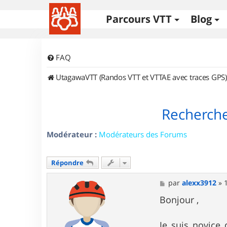
Parcours VTT
Blog
FAQ
UtagawaVTT (Randos VTT et VTTAE avec traces GPS)
Recherche
Modérateur :
Modérateurs des Forums
Répondre
M
par
alexx3912
»
e
s
Bonjour ,
s
a
g
Je suis novice 