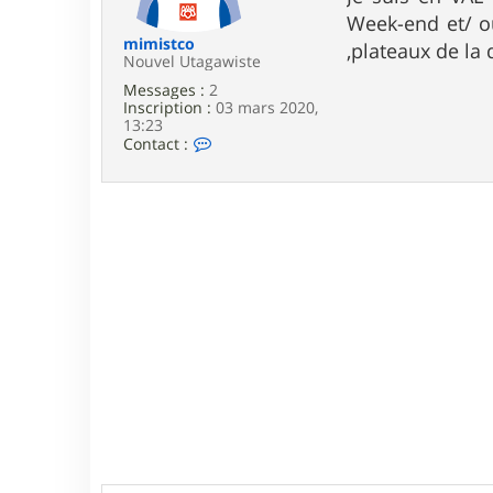
e
Week-end et/ ou
mimistco
,plateaux de la
Nouvel Utagawiste
Messages :
2
Inscription :
03 mars 2020,
13:23
C
Contact :
o
n
t
a
c
t
e
r
m
i
m
i
s
t
c
o