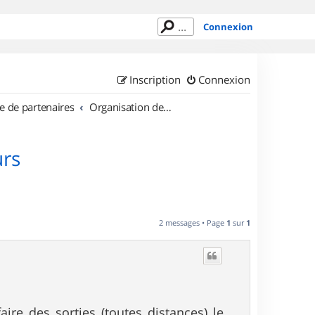
Connexion
Inscription
Connexion
e de partenaires
Organisation de sorties en région Rhône Alpes
urs
2 messages • Page
1
sur
1
ire des sorties (toutes distances) le