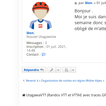
M
par
léon.
»
01 jui
e
s
Bonjour .
s
Moi je suis dan
a
g
semaine donc si
e
obligé de m'atte
léon.
Nouvel Utagawiste
Messages :
3
Inscription :
01 juil. 2021,
14:48
C
Contact :
o
n
t
a
Répondre
c
t
e
Revenir à « Organisation de sorties en région Rhône Alpes »
r
l
é
UtagawaVTT (Randos VTT et VTTAE avec traces GP
o
n
.