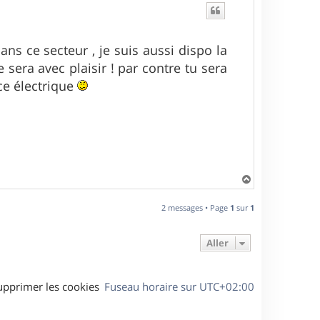
ns ce secteur , je suis aussi dispo la
sera avec plaisir ! par contre tu sera
nce électrique
H
a
u
2 messages • Page
1
sur
1
t
Aller
upprimer les cookies
Fuseau horaire sur
UTC+02:00