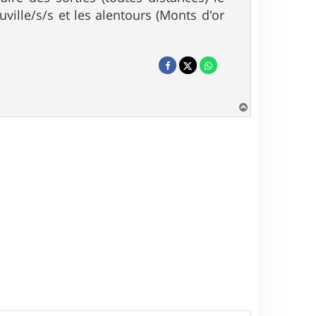
ville/s/s et les alentours (Monts d'or
H
a
u
t