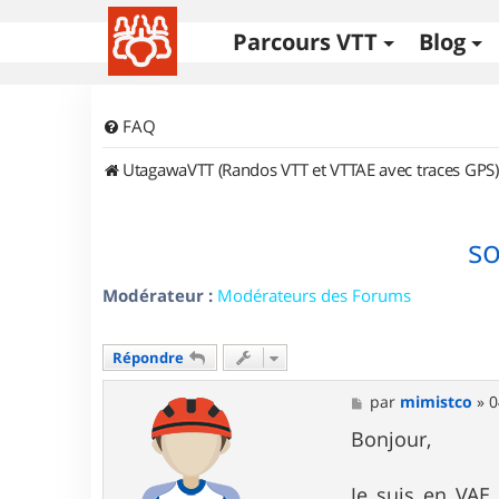
Parcours VTT
Blog
FAQ
UtagawaVTT (Randos VTT et VTTAE avec traces GPS)
so
Modérateur :
Modérateurs des Forums
Répondre
M
par
mimistco
»
0
e
s
Bonjour,
s
a
g
Je suis en VAE 