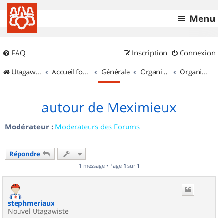
Menu
FAQ
Inscription
Connexion
UtagawaVTT (Randos VTT et VTTAE avec traces GPS)
Accueil forum
Générale
Organisation de sorties & Recherche de partenaires
Organisation de sorties en région Rhône Alpes
autour de Meximieux
Modérateur :
Modérateurs des Forums
Répondre
1 message • Page
1
sur
1
stephmeriaux
Nouvel Utagawiste