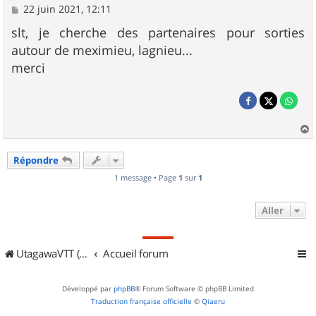
M
22 juin 2021, 12:11
e
s
slt, je cherche des partenaires pour sorties
s
autour de meximieu, lagnieu...
a
g
merci
e
a
u
Répondre
t
1 message • Page
1
sur
1
Aller
UtagawaVTT (Randos VTT et VTTAE avec traces GPS)
Accueil forum
Développé par
phpBB
® Forum Software © phpBB Limited
Traduction française officielle
©
Qiaeru