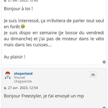
27 avr. 2023, 12:45
e
s
Bonjour à toi !
s
a
g
Je suis interressé, ça m'évitera de parler tout seul
e
en forêt
Je suis dispo en semaine (je bosse du vendredi
au dimanche) et j'ai pas de moteur dans le vélo
mais dans les cuisses...
Au plaisir !
a
u
sheperland
t
Nouvel
Utagawiste
M
27 avr. 2023, 12:54
e
s
Bonjour Freestyler, je t’ai envoyé un mp
s
a
g