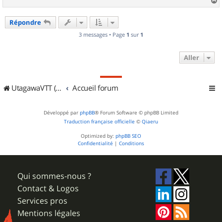
e
a
u
Répondre
t
3 messages • Page
1
sur
1
Aller
UtagawaVTT (Randos VTT et VTTAE avec traces GPS)
Accueil forum
Développé par
phpBB
® Forum Software © phpBB Limited
Traduction française officielle
©
Qiaeru
Optimized by:
phpBB SEO
Confidentialité
|
Conditions
Qui sommes-nous ?
Contact & Logos
Services pros
Mentions légales