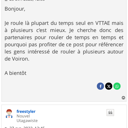
e
s
Bonjour,
s
a
g
Je roule là plupart du temps seul en VTTAE mais
e
à plusieurs c’est mieux. Je cherche donc des
partenaires pour rouler de temps en temps et
pourquoi pas profiter de ce post pour référencer
les gens intéressé de rouler à plusieurs autour
de Voiron.
A bientôt
a
u
freestyler
t
Nouvel
Utagawiste
M