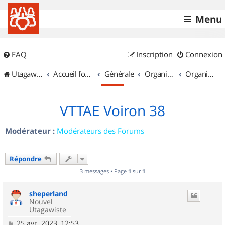
Menu
FAQ
Inscription
Connexion
UtagawaVTT (Randos VTT et VTTAE avec traces GPS)
Accueil forum
Générale
Organisation de sorties & Recherche de partenaires
Organisation de sorties en région Rhône Alpes
VTTAE Voiron 38
Modérateur :
Modérateurs des Forums
Répondre
3 messages • Page
1
sur
1
sheperland
Nouvel
Utagawiste
M
25 avr. 2023, 12:53