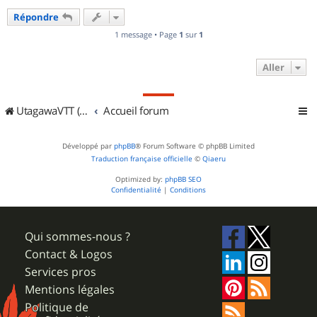
u
Répondre
t
1 message • Page
1
sur
1
Aller
UtagawaVTT (Randos VTT et VTTAE avec traces GPS)
Accueil forum
Développé par
phpBB
® Forum Software © phpBB Limited
Traduction française officielle
©
Qiaeru
Optimized by:
phpBB SEO
Confidentialité
|
Conditions
Qui sommes-nous ?
Contact & Logos
Services pros
Mentions légales
Politique de