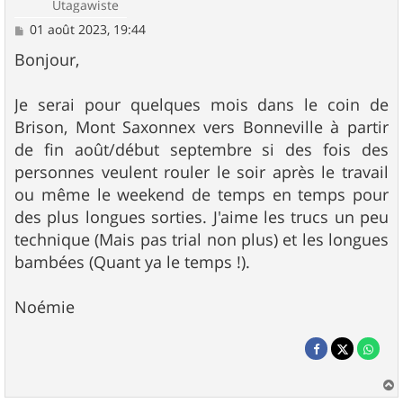
Utagawiste
M
01 août 2023, 19:44
e
s
Bonjour,
s
a
g
Je serai pour quelques mois dans le coin de
e
Brison, Mont Saxonnex vers Bonneville à partir
de fin août/début septembre si des fois des
personnes veulent rouler le soir après le travail
ou même le weekend de temps en temps pour
des plus longues sorties. J'aime les trucs un peu
technique (Mais pas trial non plus) et les longues
bambées (Quant ya le temps !).
Noémie
a