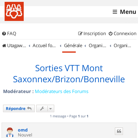
Menu
FAQ
Inscription
Connexion
UtagawaVTT (Randos VTT et VTTAE avec traces GPS)
Accueil forum
Générale
Organisation de sorties & Recherche de partenaires
Organisation de sorties en région Rhône Alpes
Sorties VTT Mont
Saxonnex/Brizon/Bonneville
Modérateur :
Modérateurs des Forums
Répondre
1 message • Page
1
sur
1
omd
Nouvel