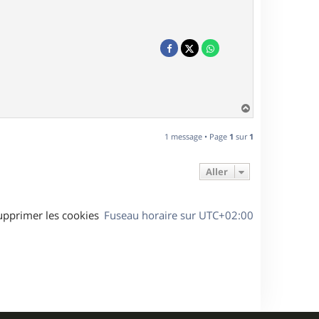
H
a
u
1 message • Page
1
sur
1
t
Aller
upprimer les cookies
Fuseau horaire sur
UTC+02:00