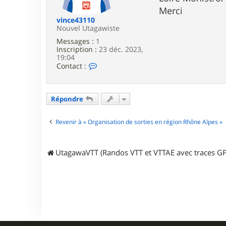
e
Merci
vince43110
Nouvel Utagawiste
Messages :
1
Inscription :
23 déc. 2023,
19:04
C
Contact :
o
n
t
a
Répondre
c
t
e
Revenir à « Organisation de sorties en région Rhône Alpes »
r
v
i
UtagawaVTT (Randos VTT et VTTAE avec traces GP
n
c
e
4
3
1
1
0