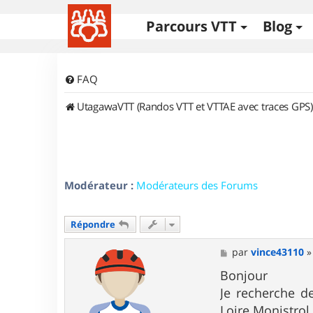
Parcours VTT
Blog
FAQ
UtagawaVTT (Randos VTT et VTTAE avec traces GPS)
Modérateur :
Modérateurs des Forums
Répondre
M
par
vince43110
e
s
Bonjour
s
Je recherche d
a
g
Loire Monistrol