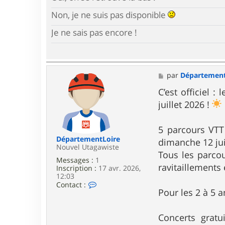
Non, je ne suis pas disponible
Je ne sais pas encore !
M
par
Département
e
s
C’est officiel 
s
juillet 2026 !
a
g
e
5 parcours VTT 
DépartementLoire
dimanche 12 jui
Nouvel Utagawiste
Tous les parcou
Messages :
1
ravitaillements 
Inscription :
17 avr. 2026,
12:03
C
Contact :
Pour les 2 à 5 
o
n
t
a
Concerts grat
c