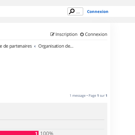
Connexion
Inscription
Connexion
e de partenaires
Organisation de sorties en région Rhône Alpes
1 message • Page
1
sur
1
100%
1