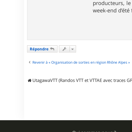
producteurs, le
t
e
week-end d’été 
r
D
é
p
a
r
t
e
Répondre
m
e
n
Revenir à « Organisation de sorties en région Rhône Alpes »
t
L
o
i
UtagawaVTT (Randos VTT et VTTAE avec traces GP
r
e