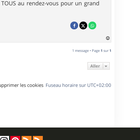
ont TOUS au rendez-vous pour un grand
H
a
u
1 message • Page
1
sur
1
t
Aller
upprimer les cookies
Fuseau horaire sur
UTC+02:00