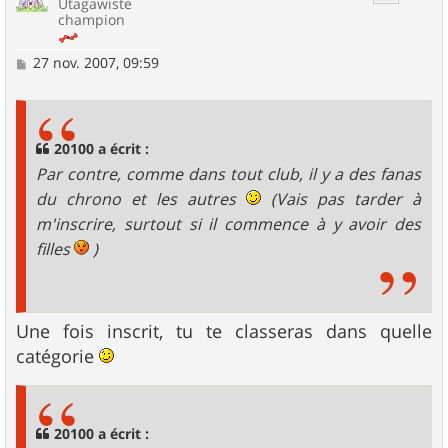
Utagawiste
champion
M
27 nov. 2007, 09:59
e
s
s
a
g
20100 a écrit :
e
Par contre, comme dans tout club, il y a des fanas
du chrono et les autres
(Vais pas tarder à
m'inscrire, surtout si il commence à y avoir des
filles
)
Une fois inscrit, tu te classeras dans quelle
catégorie
20100 a écrit :