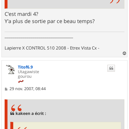
C'est mardi 4?
Y'a plus de sortie par ce beau temps?
__________________________________
Lapierre X CONTROL 510 2008 - Etrex Vista Cx -
a
u
Titof6.9
t
Utagawiste
gourou
M
29 nov. 2007, 08:44
e
s
s
a
g
kakeen a écrit :
e