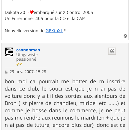
Dakota 20
embarqué sur X Control 2005
Un Forerunner 405 pour la CO et la CAP
Nouvelle version de
GPXtoXL
!!!
a
u
cannonman
t
Utagawiste
passionné
M
29 nov. 2007, 15:28
e
s
bon moi ca pourrait me botter de m inscrire
s
dans ce club, le souci est que je n ai pas de
a
g
voiture donc y a t il des sorties aux alentours de
e
Bron ( st pierre de chandieu, miribel etc ......) et
comme je bosse dans le commerce, je ne peut
pas me rendre aux reunions le mardi (en + que je
n ai pas de tuture, encore plus dur), donc est ce