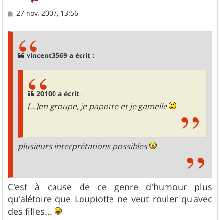
M
27 nov. 2007, 13:56
e
s
s
a
g
vincent3569 a écrit :
e
20100 a écrit :
[...]en groupe, je papotte et je gamelle
plusieurs interprétations possibles
C'est à cause de ce genre d'humour plus
qu'alétoire que Loupiotte ne veut rouler qu'avec
des filles...