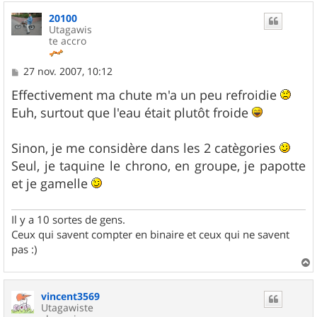
u
20100
t
Utagawis
te accro
M
27 nov. 2007, 10:12
e
s
Effectivement ma chute m'a un peu refroidie
s
Euh, surtout que l'eau était plutôt froide
a
g
e
Sinon, je me considère dans les 2 catègories
Seul, je taquine le chrono, en groupe, je papotte
et je gamelle
Il y a 10 sortes de gens.
Ceux qui savent compter en binaire et ceux qui ne savent
pas :)
a
u
vincent3569
t
Utagawiste