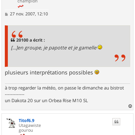
champion
M
27 nov. 2007, 12:10
e
s
s
a
g
20100 a écrit :
e
[...]en groupe, je papotte et je gamelle
plusieurs interprétations possibles
à trop regarder la météo, on passe le dimanche au bistrot
-------------
un Dakota 20 sur un Orbea Rise M10 SL
a
u
Titof6.9
t
Utagawiste
gourou