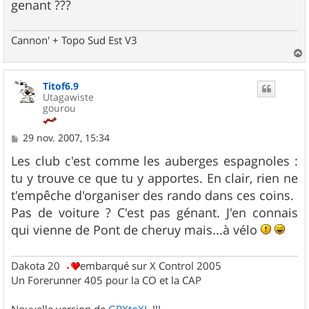
genant ???
Cannon' + Topo Sud Est V3
a
u
Titof6.9
t
Utagawiste
gourou
M
29 nov. 2007, 15:34
e
s
Les club c'est comme les auberges espagnoles :
s
tu y trouve ce que tu y apportes. En clair, rien ne
a
g
t'empêche d'organiser des rando dans ces coins.
e
Pas de voiture ? C'est pas génant. J'en connais
qui vienne de Pont de cheruy mais...à vélo
Dakota 20
embarqué sur X Control 2005
Un Forerunner 405 pour la CO et la CAP
Nouvelle version de
GPXtoXL
!!!