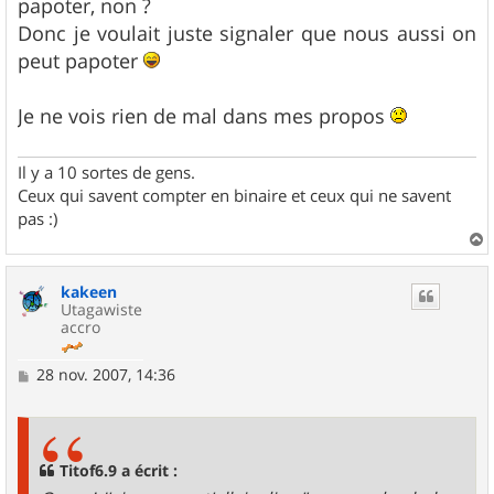
papoter, non ?
a
g
Donc je voulait juste signaler que nous aussi on
e
peut papoter
Je ne vois rien de mal dans mes propos
Il y a 10 sortes de gens.
Ceux qui savent compter en binaire et ceux qui ne savent
pas :)
a
u
kakeen
t
Utagawiste
accro
M
28 nov. 2007, 14:36
e
s
s
a
g
Titof6.9 a écrit :
e