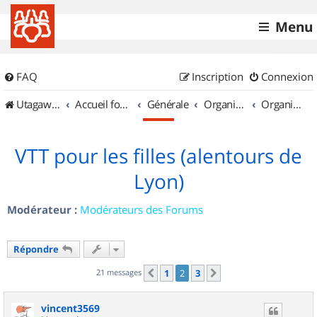
Menu
FAQ
Inscription
Connexion
UtagawaVTT (Randos VTT et VTTAE avec traces GPS)
Accueil forum
Générale
Organisation de sorties & Recherche de partenaires
Organisation de sorties en région Rhône Alpes
VTT pour les filles (alentours de
Lyon)
Modérateur :
Modérateurs des Forums
Répondre
21 messages
1
2
3
Précédent
Suivant
vincent3569