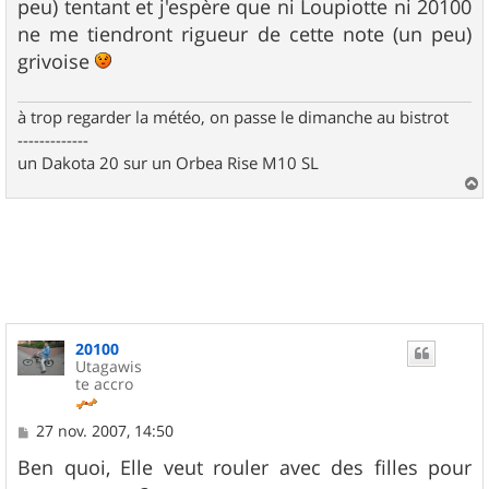
peu) tentant et j'espère que ni Loupiotte ni 20100
ne me tiendront rigueur de cette note (un peu)
grivoise
à trop regarder la météo, on passe le dimanche au bistrot
-------------
un Dakota 20 sur un Orbea Rise M10 SL
a
u
t
20100
Utagawis
te accro
M
27 nov. 2007, 14:50
e
s
Ben quoi, Elle veut rouler avec des filles pour
s