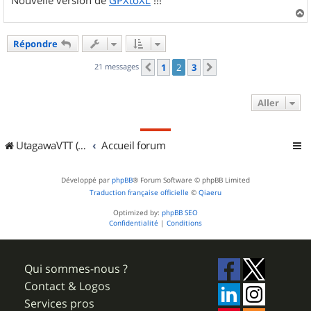
a
u
Répondre
t
21 messages
1
2
3
Précédent
Suivant
Aller
UtagawaVTT (Randos VTT et VTTAE avec traces GPS)
Accueil forum
Développé par
phpBB
® Forum Software © phpBB Limited
Traduction française officielle
©
Qiaeru
Optimized by:
phpBB SEO
Confidentialité
|
Conditions
Qui sommes-nous ?
Contact & Logos
Services pros