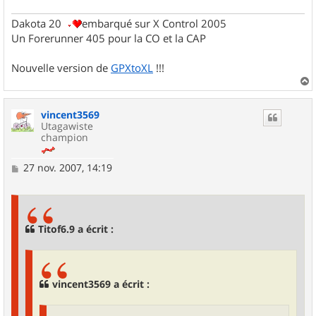
Dakota 20
embarqué sur X Control 2005
Un Forerunner 405 pour la CO et la CAP
Nouvelle version de
GPXtoXL
!!!
a
u
vincent3569
t
Utagawiste
champion
M
27 nov. 2007, 14:19
e
s
s
a
g
Titof6.9 a écrit :
e
vincent3569 a écrit :