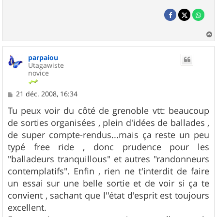
a
u
parpaiou
t
Utagawiste
novice
M
21 déc. 2008, 16:34
e
s
Tu peux voir du côté de grenoble vtt: beaucoup
s
de sorties organisées , plein d'idées de ballades ,
a
g
de super compte-rendus...mais ça reste un peu
e
typé free ride , donc prudence pour les
"balladeurs tranquillous" et autres "randonneurs
contemplatifs". Enfin , rien ne t'interdit de faire
un essai sur une belle sortie et de voir si ça te
convient , sachant que l''état d'esprit est toujours
excellent.