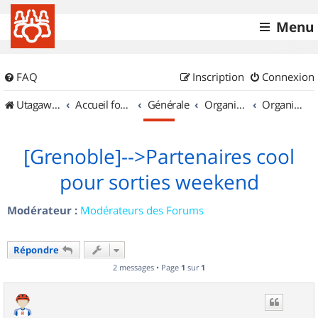
Menu
FAQ
Inscription
Connexion
UtagawaVTT (Randos VTT et VTTAE avec traces GPS)
Accueil forum
Générale
Organisation de sorties & Recherche de partenaires
Organisation de sorties en région Rhône Alpes
[Grenoble]-->Partenaires cool
pour sorties weekend
Modérateur :
Modérateurs des Forums
Répondre
2 messages • Page
1
sur
1