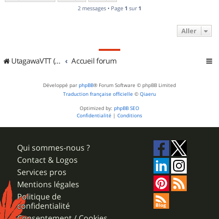
2 messages • Page
1
sur
1
Aller
UtagawaVTT (Randos VTT et VTTAE avec traces GPS)
Accueil forum
Développé par
phpBB
® Forum Software © phpBB Limited
Traduction française officielle
©
Qiaeru
Optimized by:
phpBB SEO
Confidentialité
|
Conditions
Qui sommes-nous ?
Contact & Logos
Services pros
Mentions légales
Politique de
confidentialité
Consentement / Cookies