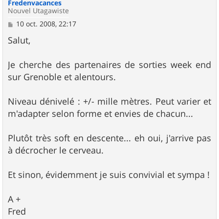
Fredenvacances
Nouvel Utagawiste
M
10 oct. 2008, 22:17
e
s
Salut,
s
a
g
Je cherche des partenaires de sorties week end
e
sur Grenoble et alentours.
Niveau dénivelé : +/- mille mètres. Peut varier et
m'adapter selon forme et envies de chacun...
Plutôt très soft en descente... eh oui, j'arrive pas
à décrocher le cerveau.
Et sinon, évidemment je suis convivial et sympa !
A +
Fred