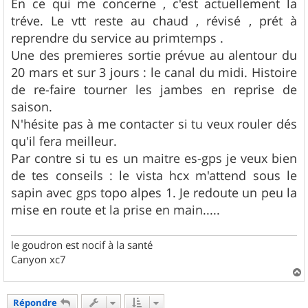
En ce qui me concerne , c'est actuellement la
tréve. Le vtt reste au chaud , révisé , prét à
reprendre du service au primtemps .
Une des premieres sortie prévue au alentour du
20 mars et sur 3 jours : le canal du midi. Histoire
de re-faire tourner les jambes en reprise de
saison.
N'hésite pas à me contacter si tu veux rouler dés
qu'il fera meilleur.
Par contre si tu es un maitre es-gps je veux bien
de tes conseils : le vista hcx m'attend sous le
sapin avec gps topo alpes 1. Je redoute un peu la
mise en route et la prise en main.....
le goudron est nocif à la santé
Canyon xc7
a
u
Répondre
t