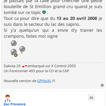
Je passais par la cave pour chercher une petite
s
bouteille de St Emillion grand cru quand je suis
a
g
tombé sur ce topic
.
e
Tout ca pour dire que du
13 au 20 avril 2008
je
suis dans le secteur du lac des sapins.
Si y'a quelqu'un qui a envie d'y trainer les
crampons, faites moi signe
Dakota 20
embarqué sur X Control 2005
Un Forerunner 405 pour la CO et la CAP
Nouvelle version de
GPXtoXL
!!!
a
u
t
jluc Provence