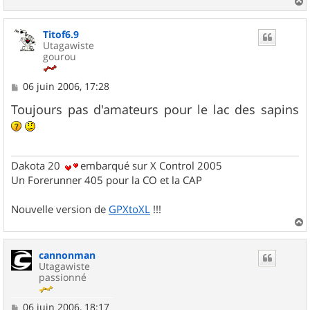
a
u
Titof6.9
t
Utagawiste
gourou
M
06 juin 2006, 17:28
e
s
Toujours pas d'amateurs pour le lac des sapins
s
a
g
e
Dakota 20
embarqué sur X Control 2005
Un Forerunner 405 pour la CO et la CAP
Nouvelle version de
GPXtoXL
!!!
a
u
cannonman
t
Utagawiste
passionné
M
06 juin 2006, 18:17