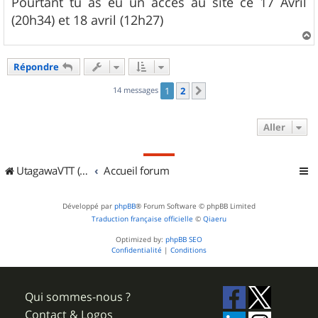
Pourtant tu as eu un accès au site ce 17 Avril
a
g
(20h34) et 18 avril (12h27)
e
a
u
Répondre
t
14 messages
1
2
Suivant
Aller
UtagawaVTT (Randos VTT et VTTAE avec traces GPS)
Accueil forum
Développé par
phpBB
® Forum Software © phpBB Limited
Traduction française officielle
©
Qiaeru
Optimized by:
phpBB SEO
Confidentialité
|
Conditions
Qui sommes-nous ?
Contact & Logos