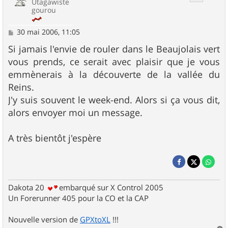
Utagawiste
gourou
M
30 mai 2006, 11:05
e
s
Si jamais l'envie de rouler dans le Beaujolais vert
s
vous prends, ce serait avec plaisir que je vous
a
g
emmènerais à la découverte de la vallée du
e
Reins.
J'y suis souvent le week-end. Alors si ça vous dit,
alors envoyer moi un message.
A très bientôt j'espère
Dakota 20
embarqué sur X Control 2005
Un Forerunner 405 pour la CO et la CAP
Nouvelle version de
GPXtoXL
!!!