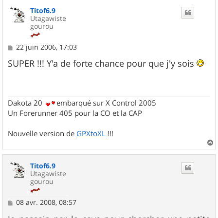
Titof6.9
Utagawiste
gourou
M
22 juin 2006, 17:03
e
s
SUPER !!! Y'a de forte chance pour que j'y sois
s
a
g
e
Dakota 20
embarqué sur X Control 2005
Un Forerunner 405 pour la CO et la CAP
Nouvelle version de
GPXtoXL
!!!
a
u
Titof6.9
t
Utagawiste
gourou
M
08 avr. 2008, 08:57
e
s