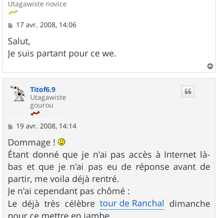
Utagawiste novice
M
17 avr. 2008, 14:06
e
s
Salut,
s
Je suis partant pour ce we.
a
g
e
a
u
Titof6.9
t
Utagawiste
gourou
M
19 avr. 2008, 14:14
e
s
Dommage !
s
Étant donné que je n'ai pas accès à Internet là-
a
g
bas et que je n'ai pas eu de réponse avant de
e
partir, me voila déjà rentré.
Je n'ai cependant pas chômé :
tour de Ranchal
Le déjà très célèbre
dimanche
pour ce mettre en jambe