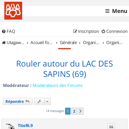
Menu
FAQ
Inscription
Connexion
UtagawaVTT (Randos VTT et VTTAE avec traces GPS)
Accueil forum
Générale
Organisation de sorties & Recherche de partenaires
Organisation de sorties en région Rhône Alpes
Rouler autour du LAC DES
SAPINS (69)
Modérateur :
Modérateurs des Forums
Répondre
14 messages
1
2
Suivant
Titof6.9