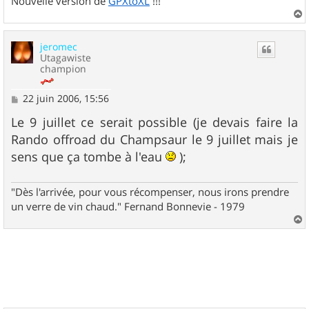
Nouvelle version de
GPXtoXL
!!!
a
u
jeromec
t
Utagawiste
champion
M
22 juin 2006, 15:56
e
s
Le 9 juillet ce serait possible (je devais faire la
s
Rando offroad du Champsaur le 9 juillet mais je
a
g
sens que ça tombe à l'eau
);
e
"Dès l'arrivée, pour vous récompenser, nous irons prendre
un verre de vin chaud." Fernand Bonnevie - 1979
a
u
t