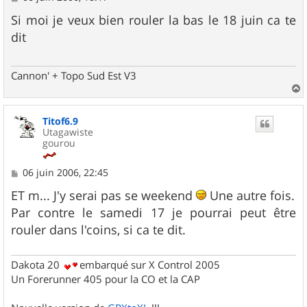
e
s
Si moi je veux bien rouler la bas le 18 juin ca te
s
dit
a
g
e
Cannon' + Topo Sud Est V3
a
u
Titof6.9
t
Utagawiste
gourou
M
06 juin 2006, 22:45
e
s
ET m... J'y serai pas se weekend
Une autre fois.
s
Par contre le samedi 17 je pourrai peut être
a
g
rouler dans l'coins, si ca te dit.
e
Dakota 20
embarqué sur X Control 2005
Un Forerunner 405 pour la CO et la CAP