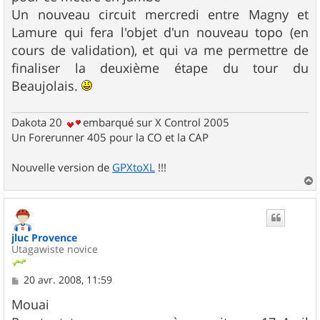
Un nouveau circuit mercredi entre Magny et
Lamure qui fera l'objet d'un nouveau topo (en
cours de validation), et qui va me permettre de
finaliser la deuxième étape du tour du
Beaujolais.
Dakota 20
embarqué sur X Control 2005
Un Forerunner 405 pour la CO et la CAP
Nouvelle version de
GPXtoXL
!!!
a
u
t
jluc Provence
Utagawiste novice
M
20 avr. 2008, 11:59
e
s
Mouai
s