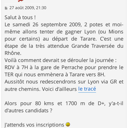
M
27 août 2009, 21:30
e
s
Salut à tous !
s
Le samedi 26 septembre 2009, 2 potes et moi-
a
g
même allons tenter de gagner Lyon (ou Mions
e
pour certains) au départ de Tarare. C'est une
étape de la très attendue Grande Traversée du
Rhône.
Voilà comment devrait se dérouler la journée :
RDV à 7H à la gare de Perrache pour prendre le
TER qui nous emmènera à Tarare vers 8H.
Aussitôt nous redescendrons sur Lyon via GR et
le tracé
autre chemins. Voici d'ailleurs
Alors pour 80 kms et 1700 m de D+, y'a-t-il
d'autres candidats ?
J'attends vos inscriptions