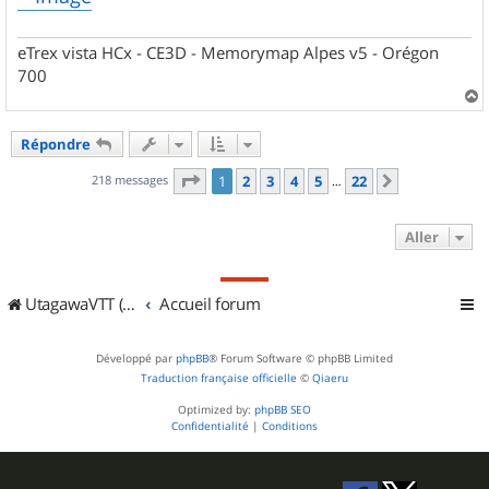
eTrex vista HCx - CE3D - Memorymap Alpes v5 - Orégon
700
a
u
Répondre
t
Page
1
sur
22
218 messages
1
2
3
4
5
22
Suivant
…
Aller
UtagawaVTT (Randos VTT et VTTAE avec traces GPS)
Accueil forum
Développé par
phpBB
® Forum Software © phpBB Limited
Traduction française officielle
©
Qiaeru
Optimized by:
phpBB SEO
Confidentialité
|
Conditions