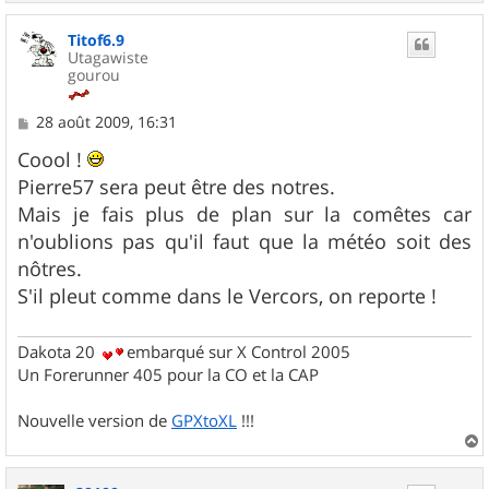
a
u
Titof6.9
t
Utagawiste
gourou
M
28 août 2009, 16:31
e
s
Coool !
s
Pierre57 sera peut être des notres.
a
g
Mais je fais plus de plan sur la comêtes car
e
n'oublions pas qu'il faut que la météo soit des
nôtres.
S'il pleut comme dans le Vercors, on reporte !
Dakota 20
embarqué sur X Control 2005
Un Forerunner 405 pour la CO et la CAP
Nouvelle version de
GPXtoXL
!!!
a
u