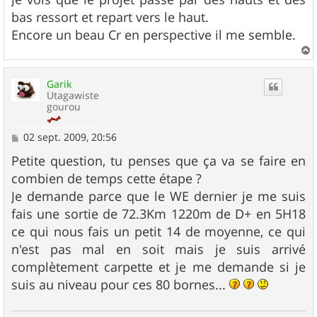
bas ressort et repart vers le haut.
Encore un beau Cr en perspective il me semble.
a
u
Garik
t
Utagawiste
gourou
M
02 sept. 2009, 20:56
e
s
Petite question, tu penses que ça va se faire en
s
combien de temps cette étape ?
a
g
Je demande parce que le WE dernier je me suis
e
fais une sortie de 72.3Km 1220m de D+ en 5H18
ce qui nous fais un petit 14 de moyenne, ce qui
n'est pas mal en soit mais je suis arrivé
complètement carpette et je me demande si je
suis au niveau pour ces 80 bornes...