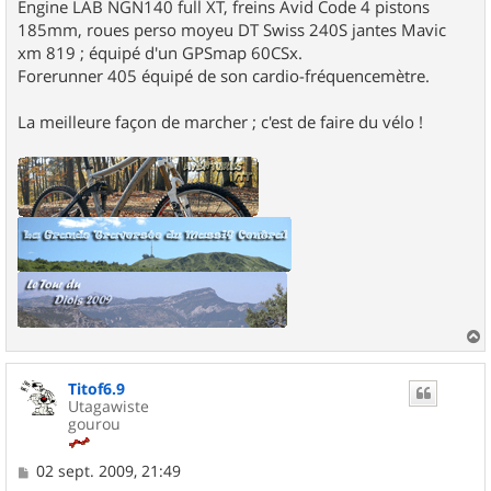
Engine LAB NGN140 full XT, freins Avid Code 4 pistons
185mm, roues perso moyeu DT Swiss 240S jantes Mavic
xm 819 ; équipé d'un GPSmap 60CSx.
Forerunner 405 équipé de son cardio-fréquencemètre.
La meilleure façon de marcher ; c'est de faire du vélo !
a
u
Titof6.9
t
Utagawiste
gourou
M
02 sept. 2009, 21:49
e