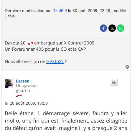
Dernière modification par
Titof6.9
le 30 août 2009, 22:26, modifié
1 fois.
Dakota 20
embarqué sur X Control 2005
Un Forerunner 405 pour la CO et la CAP
Nouvelle version de
GPXtoXL
!!!
a
u
Larsen
t
Utagawiste
gourou
M
28 août 2009, 15:59
e
s
Belle étape, 1 démarrage sévère, faudra y aller
s
mollo, une fin qui est, finalement, assez éloignée
a
g
du début qu'on avait imaginé il y a presque 2 ans
e