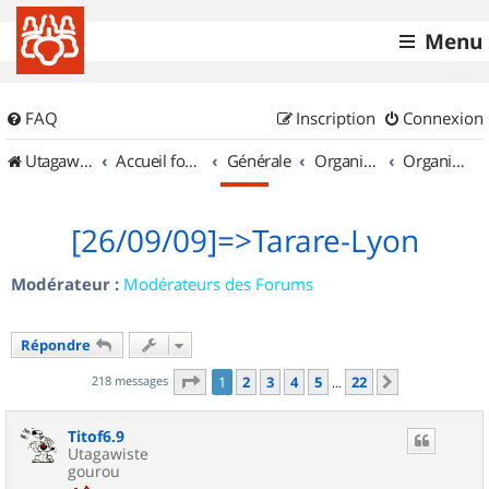
Menu
FAQ
Inscription
Connexion
UtagawaVTT (Randos VTT et VTTAE avec traces GPS)
Accueil forum
Générale
Organisation de sorties & Recherche de partenaires
Organisation de sorties en région Rhône Alpes
[26/09/09]=>Tarare-Lyon
Modérateur :
Modérateurs des Forums
Répondre
Page
1
sur
22
218 messages
1
2
3
4
5
22
Suivant
…
Titof6.9
Utagawiste
gourou