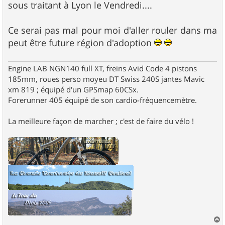
g
sous traitant à Lyon le Vendredi....
e
Ce serai pas mal pour moi d'aller rouler dans ma
peut être future région d'adoption
Engine LAB NGN140 full XT, freins Avid Code 4 pistons
185mm, roues perso moyeu DT Swiss 240S jantes Mavic
xm 819 ; équipé d'un GPSmap 60CSx.
Forerunner 405 équipé de son cardio-fréquencemètre.
La meilleure façon de marcher ; c'est de faire du vélo !