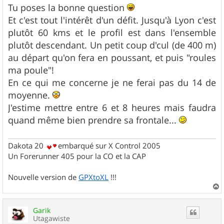
s
Tu poses la bonne question
s
Et c'est tout l'intérêt d'un défit. Jusqu'à Lyon c'est
a
g
plutôt 60 kms et le profil est dans l'ensemble
e
plutôt descendant. Un petit coup d'cul (de 400 m)
au départ qu'on fera en poussant, et puis "roules
ma poule"!
En ce qui me concerne je ne ferai pas du 14 de
moyenne.
J'estime mettre entre 6 et 8 heures mais faudra
quand même bien prendre sa frontale...
Dakota 20
embarqué sur X Control 2005
Un Forerunner 405 pour la CO et la CAP
Nouvelle version de
GPXtoXL
!!!
a
u
Garik
t
Utagawiste