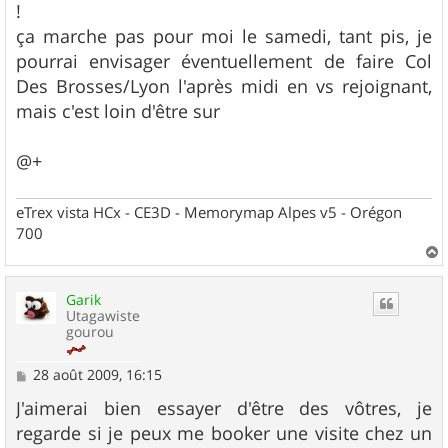
!
ça marche pas pour moi le samedi, tant pis, je
pourrai envisager éventuellement de faire Col
Des Brosses/Lyon l'après midi en vs rejoignant,
mais c'est loin d'être sur
@+
eTrex vista HCx - CE3D - Memorymap Alpes v5 - Orégon
700
a
u
Garik
t
Utagawiste
gourou
M
28 août 2009, 16:15
e
s
J'aimerai bien essayer d'être des vôtres, je
s
regarde si je peux me booker une visite chez un
a