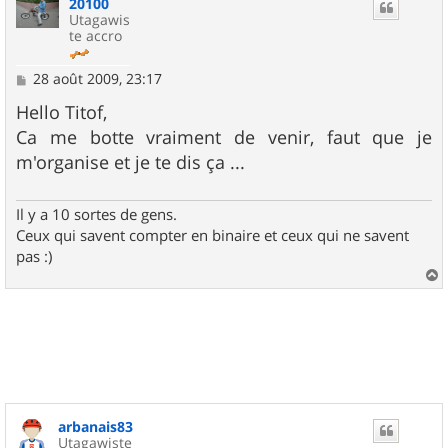
20100
t
Utagawis
te accro
M
28 août 2009, 23:17
e
s
Hello Titof,
s
Ca me botte vraiment de venir, faut que je
a
g
m'organise et je te dis ça ...
e
Il y a 10 sortes de gens.
Ceux qui savent compter en binaire et ceux qui ne savent
pas :)
a
u
t
arbanais83
Utagawiste