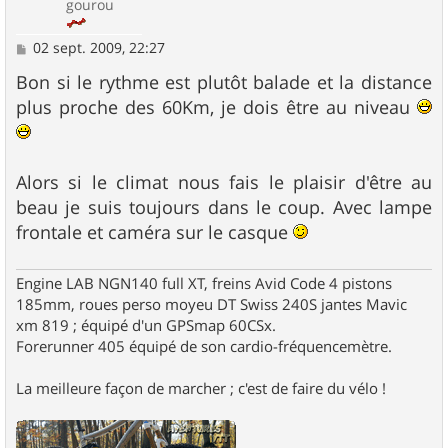
gourou
M
02 sept. 2009, 22:27
e
s
Bon si le rythme est plutôt balade et la distance
s
plus proche des 60Km, je dois être au niveau
a
g
e
Alors si le climat nous fais le plaisir d'être au
beau je suis toujours dans le coup. Avec lampe
frontale et caméra sur le casque
Engine LAB NGN140 full XT, freins Avid Code 4 pistons
185mm, roues perso moyeu DT Swiss 240S jantes Mavic
xm 819 ; équipé d'un GPSmap 60CSx.
Forerunner 405 équipé de son cardio-fréquencemètre.
La meilleure façon de marcher ; c'est de faire du vélo !