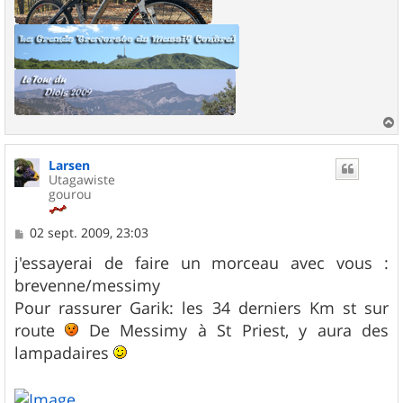
a
u
Larsen
t
Utagawiste
gourou
M
02 sept. 2009, 23:03
e
s
j'essayerai de faire un morceau avec vous :
s
brevenne/messimy
a
g
Pour rassurer Garik: les 34 derniers Km st sur
e
route
De Messimy à St Priest, y aura des
lampadaires