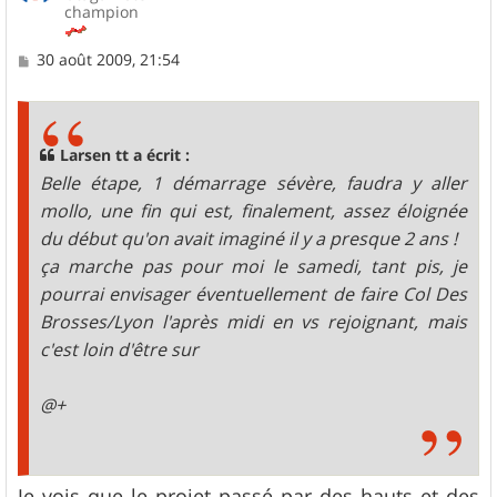
champion
M
30 août 2009, 21:54
e
s
s
a
g
Larsen tt a écrit :
e
Belle étape, 1 démarrage sévère, faudra y aller
mollo, une fin qui est, finalement, assez éloignée
du début qu'on avait imaginé il y a presque 2 ans !
ça marche pas pour moi le samedi, tant pis, je
pourrai envisager éventuellement de faire Col Des
Brosses/Lyon l'après midi en vs rejoignant, mais
c'est loin d'être sur
@+
Je vois que le projet passé par des hauts et des