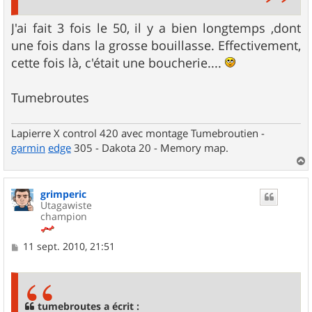
J'ai fait 3 fois le 50, il y a bien longtemps ,dont
une fois dans la grosse bouillasse. Effectivement,
cette fois là, c'était une boucherie....
Tumebroutes
Lapierre X control 420 avec montage Tumebroutien -
garmin
edge
305 - Dakota 20 - Memory map.
a
u
grimperic
t
Utagawiste
champion
M
11 sept. 2010, 21:51
e
s
s
a
g
tumebroutes a écrit :