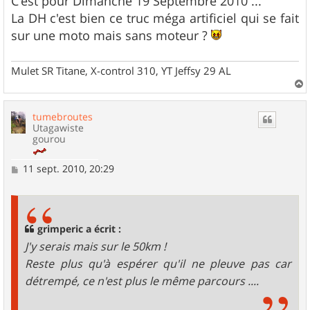
C'est pour Dimanche 19 Septembre 2010 ...
La DH c'est bien ce truc méga artificiel qui se fait
sur une moto mais sans moteur ?
Mulet SR Titane, X-control 310, YT Jeffsy 29 AL
a
u
tumebroutes
t
Utagawiste
gourou
M
11 sept. 2010, 20:29
e
s
s
a
g
grimperic a écrit :
e
J'y serais mais sur le 50km !
Reste plus qu'à espérer qu'il ne pleuve pas car
détrempé, ce n'est plus le même parcours ....