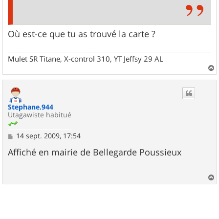
Où est-ce que tu as trouvé la carte ?
Mulet SR Titane, X-control 310, YT Jeffsy 29 AL
a
u
t
Stephane.944
Utagawiste habitué
M
14 sept. 2009, 17:54
e
s
Affiché en mairie de Bellegarde Poussieux
s
a
g
e
a
u
t