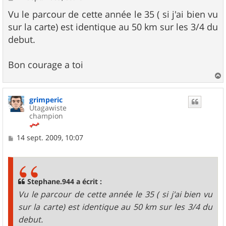
e
s
Vu le parcour de cette année le 35 ( si j'ai bien vu
s
sur la carte) est identique au 50 km sur les 3/4 du
a
g
debut.
e
Bon courage a toi
a
u
grimperic
t
Utagawiste
champion
M
14 sept. 2009, 10:07
e
s
s
a
g
Stephane.944 a écrit :
e
Vu le parcour de cette année le 35 ( si j'ai bien vu
sur la carte) est identique au 50 km sur les 3/4 du
debut.