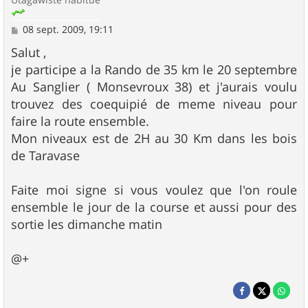
M
08 sept. 2009, 19:11
e
s
Salut ,
s
je participe a la Rando de 35 km le 20 septembre
a
g
Au Sanglier ( Monsevroux 38) et j'aurais voulu
e
trouvez des coequipié de meme niveau pour
faire la route ensemble.
Mon niveaux est de 2H au 30 Km dans les bois
de Taravase
Faite moi signe si vous voulez que l'on roule
ensemble le jour de la course et aussi pour des
sortie les dimanche matin
@+