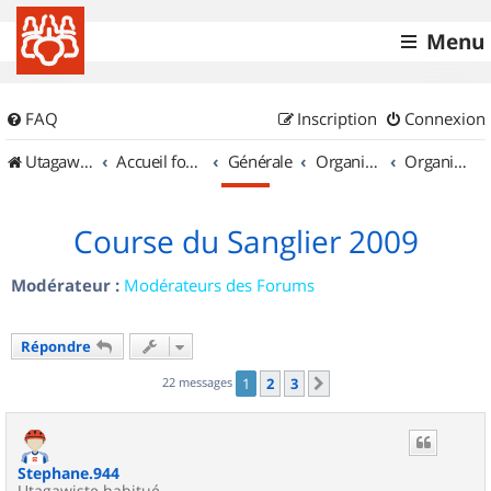
Menu
FAQ
Inscription
Connexion
UtagawaVTT (Randos VTT et VTTAE avec traces GPS)
Accueil forum
Générale
Organisation de sorties & Recherche de partenaires
Organisation de sorties en région Rhône Alpes
Course du Sanglier 2009
Modérateur :
Modérateurs des Forums
Répondre
22 messages
1
2
3
Suivant
Stephane.944
Utagawiste habitué