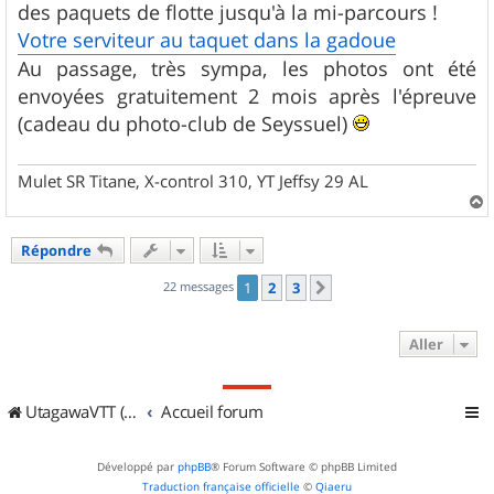
des paquets de flotte jusqu'à la mi-parcours !
Votre serviteur au taquet dans la gadoue
Au passage, très sympa, les photos ont été
envoyées gratuitement 2 mois après l'épreuve
(cadeau du photo-club de Seyssuel)
Mulet SR Titane, X-control 310, YT Jeffsy 29 AL
a
u
Répondre
t
22 messages
1
2
3
Suivant
Aller
UtagawaVTT (Randos VTT et VTTAE avec traces GPS)
Accueil forum
Développé par
phpBB
® Forum Software © phpBB Limited
Traduction française officielle
©
Qiaeru