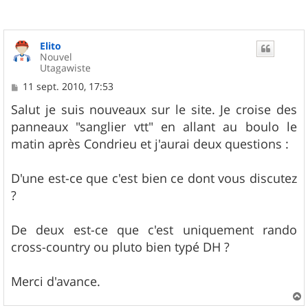
Elito
Nouvel
Utagawiste
M
11 sept. 2010, 17:53
e
s
Salut je suis nouveaux sur le site. Je croise des
s
panneaux "sanglier vtt" en allant au boulo le
a
g
matin après Condrieu et j'aurai deux questions :
e
D'une est-ce que c'est bien ce dont vous discutez
?
De deux est-ce que c'est uniquement rando
cross-country ou pluto bien typé DH ?
Merci d'avance.
a