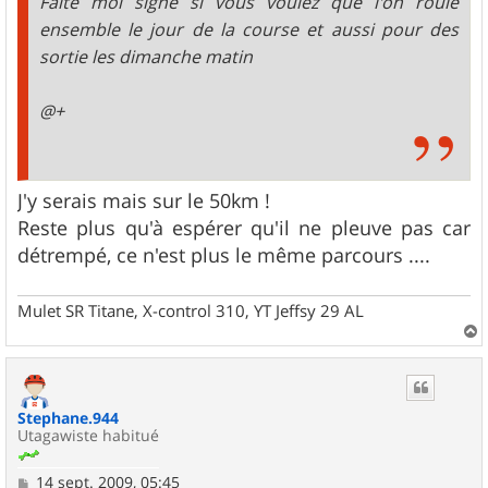
Faite moi signe si vous voulez que l'on roule
ensemble le jour de la course et aussi pour des
sortie les dimanche matin
@+
J'y serais mais sur le 50km !
Reste plus qu'à espérer qu'il ne pleuve pas car
détrempé, ce n'est plus le même parcours ....
Mulet SR Titane, X-control 310, YT Jeffsy 29 AL
a
u
t
Stephane.944
Utagawiste habitué
M
14 sept. 2009, 05:45