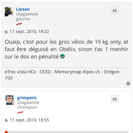
u
Larsen
t
Utagawiste
gourou
M
11 sept. 2010, 18:22
e
s
Ouaip, c'est pour les gros vélos de 19 kg only, et
s
faut être déguisé en Obélix, sinon t'as 1 menhir
a
g
sur le dos en pénalité
e
eTrex vista HCx - CE3D - Memorymap Alpes v5 - Orégon
700
a
u
grimperic
t
Utagawiste
champion
M
11 sept. 2010, 18:55
e
s