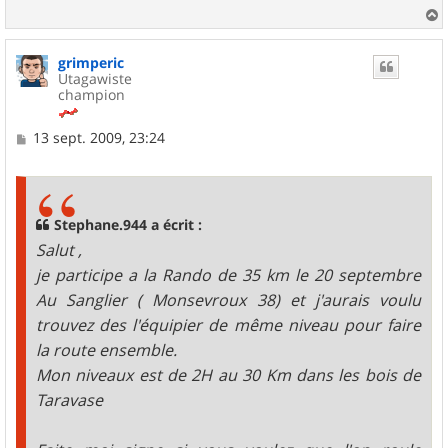
a
u
grimperic
t
Utagawiste
champion
M
13 sept. 2009, 23:24
e
s
s
a
g
Stephane.944 a écrit :
e
Salut ,
je participe a la Rando de 35 km le 20 septembre
Au Sanglier ( Monsevroux 38) et j'aurais voulu
trouvez des l'équipier de même niveau pour faire
la route ensemble.
Mon niveaux est de 2H au 30 Km dans les bois de
Taravase