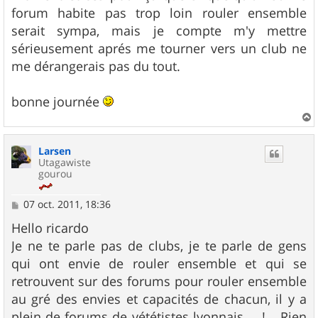
forum habite pas trop loin rouler ensemble
serait sympa, mais je compte m'y mettre
sérieusement aprés me tourner vers un club ne
me dérangerais pas du tout.
bonne journée
a
u
Larsen
t
Utagawiste
gourou
M
07 oct. 2011, 18:36
e
s
Hello ricardo
s
Je ne te parle pas de clubs, je te parle de gens
a
g
qui ont envie de rouler ensemble et qui se
e
retrouvent sur des forums pour rouler ensemble
au gré des envies et capacités de chacun, il y a
plein de forums de vététistes lyonnais ....! ...Rien