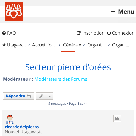
Menu
FAQ
Inscription
Connexion
UtagawaVTT (Randos VTT et VTTAE avec traces GPS)
Accueil forum
Générale
Organisation de sorties & Recherche de partenaires
Organisation de sorties en région Rhône Alpes
Secteur pierre d'orées
Modérateur :
Modérateurs des Forums
Répondre
5 messages • Page
1
sur
1
ricardodelpierro
Nouvel Utagawiste