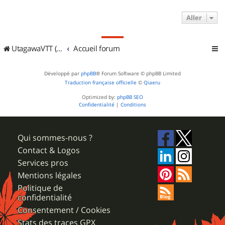
Aller
UtagawaVTT (Randos VTT et VTTAE avec traces GPS)
Accueil forum
Développé par
phpBB
® Forum Software © phpBB Limited
Traduction française officielle
©
Qiaeru
Optimized by:
phpBB SEO
Confidentialité
|
Conditions
Qui sommes-nous ?
Contact & Logos
Services pros
Mentions légales
Politique de
confidentialité
Consentement / Cookies
Stats des traces GPX