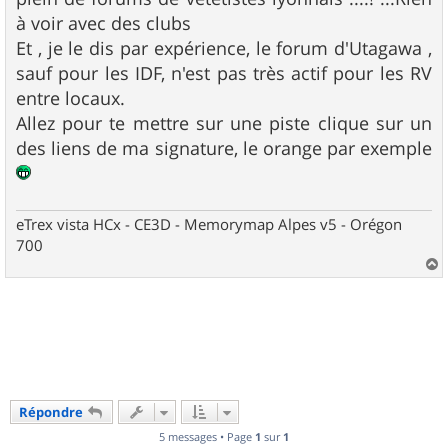
à voir avec des clubs
Et , je le dis par expérience, le forum d'Utagawa ,
sauf pour les IDF, n'est pas très actif pour les RV
entre locaux.
Allez pour te mettre sur une piste clique sur un
des liens de ma signature, le orange par exemple
eTrex vista HCx - CE3D - Memorymap Alpes v5 - Orégon
700
a
u
t
Répondre
5 messages • Page
1
sur
1