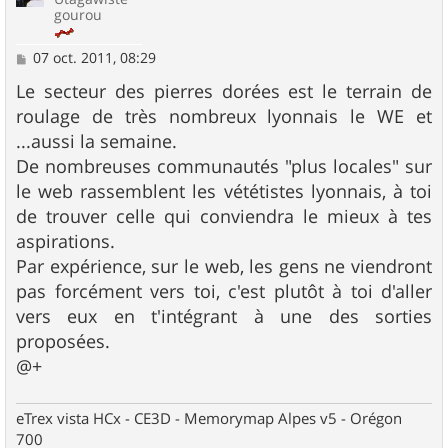
gourou
M
07 oct. 2011, 08:29
e
s
Le secteur des pierres dorées est le terrain de
s
roulage de très nombreux lyonnais le WE et
a
g
...aussi la semaine.
e
De nombreuses communautés "plus locales" sur
le web rassemblent les vététistes lyonnais, à toi
de trouver celle qui conviendra le mieux à tes
aspirations.
Par expérience, sur le web, les gens ne viendront
pas forcément vers toi, c'est plutôt à toi d'aller
vers eux en t'intégrant à une des sorties
proposées.
@+
eTrex vista HCx - CE3D - Memorymap Alpes v5 - Orégon
700