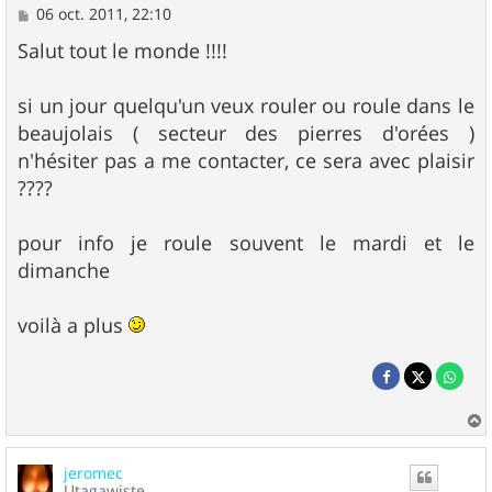
M
06 oct. 2011, 22:10
e
s
Salut tout le monde !!!!
s
a
g
si un jour quelqu'un veux rouler ou roule dans le
e
beaujolais ( secteur des pierres d'orées )
n'hésiter pas a me contacter, ce sera avec plaisir
????
pour info je roule souvent le mardi et le
dimanche
voilà a plus
a
u
jeromec
t
Utagawiste