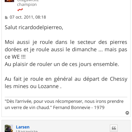
champion
M
07 oct. 2011, 08:18
e
s
Salut ricardodelpierreo,
s
a
g
Moi aussi je roule dans le secteur des pierres
e
dorées et je roule aussi le dimanche ... mais pas
ce WE !!!
Au plaisir de rouler un de ces jours ensemble.
Au fait je roule en général au départ de Chessy
les mines ou Lozanne .
"Dès l'arrivée, pour vous récompenser, nous irons prendre
un verre de vin chaud." Fernand Bonnevie - 1979
a
u
Larsen
t
Utagawiste