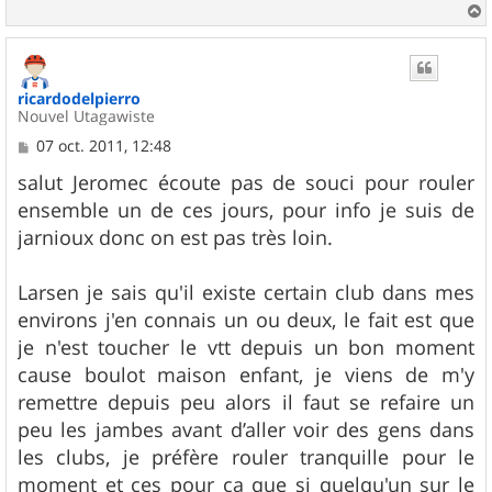
a
u
t
ricardodelpierro
Nouvel Utagawiste
M
07 oct. 2011, 12:48
e
s
salut Jeromec écoute pas de souci pour rouler
s
ensemble un de ces jours, pour info je suis de
a
g
jarnioux donc on est pas très loin.
e
Larsen je sais qu'il existe certain club dans mes
environs j'en connais un ou deux, le fait est que
je n'est toucher le vtt depuis un bon moment
cause boulot maison enfant, je viens de m'y
remettre depuis peu alors il faut se refaire un
peu les jambes avant d’aller voir des gens dans
les clubs, je préfère rouler tranquille pour le
moment et ces pour ça que si quelqu'un sur le