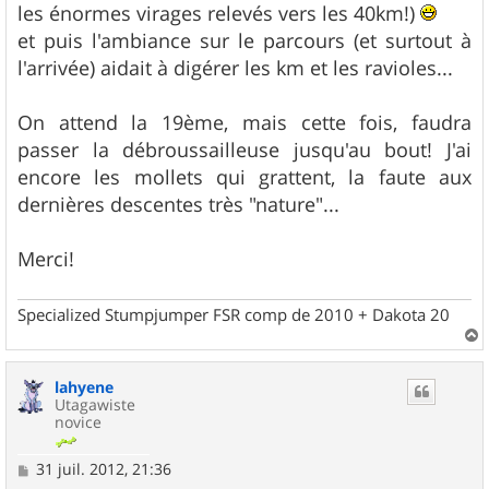
les énormes virages relevés vers les 40km!)
et puis l'ambiance sur le parcours (et surtout à
l'arrivée) aidait à digérer les km et les ravioles...
On attend la 19ème, mais cette fois, faudra
passer la débroussailleuse jusqu'au bout! J'ai
encore les mollets qui grattent, la faute aux
dernières descentes très "nature"...
Merci!
Specialized Stumpjumper FSR comp de 2010 + Dakota 20
a
u
lahyene
t
Utagawiste
novice
M
31 juil. 2012, 21:36
e