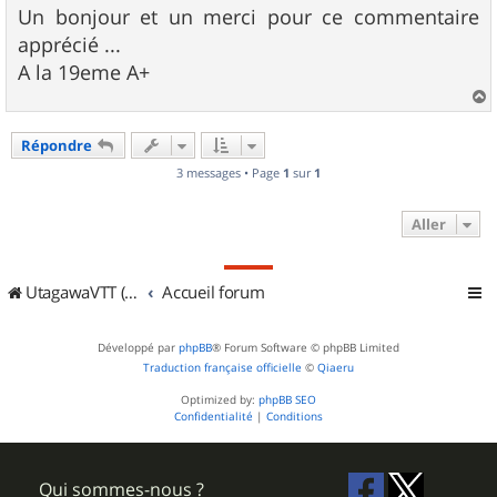
s
Un bonjour et un merci pour ce commentaire
s
apprécié ...
a
g
A la 19eme A+
e
a
u
Répondre
t
3 messages • Page
1
sur
1
Aller
UtagawaVTT (Randos VTT et VTTAE avec traces GPS)
Accueil forum
Développé par
phpBB
® Forum Software © phpBB Limited
Traduction française officielle
©
Qiaeru
Optimized by:
phpBB SEO
Confidentialité
|
Conditions
Qui sommes-nous ?