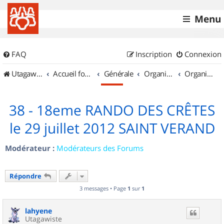
Menu
FAQ
Inscription
Connexion
UtagawaVTT (Randos VTT et VTTAE avec traces GPS)
Accueil forum
Générale
Organisation de sorties & Recherche de partenaires
Organisation de sorties en région Rhône Alpes
38 - 18eme RANDO DES CRÊTES
le 29 juillet 2012 SAINT VERAND
Modérateur :
Modérateurs des Forums
Répondre
3 messages • Page
1
sur
1
lahyene
Utagawiste