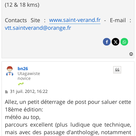
(12 & 18 kms)
www.saint-verand.fr
Contacts Site :
- E-mail :
vtt.saintverand@orange.fr
a
u
bn26
t
Utagawiste
novice
M
31 juil. 2012, 16:22
e
s
Allez, un petit déterrage de post pour saluer cette
s
18ème édition:
a
g
météo au top,
e
parcours excellent (plus ludique que technique,
mais avec des passage d'anthologie, notamment