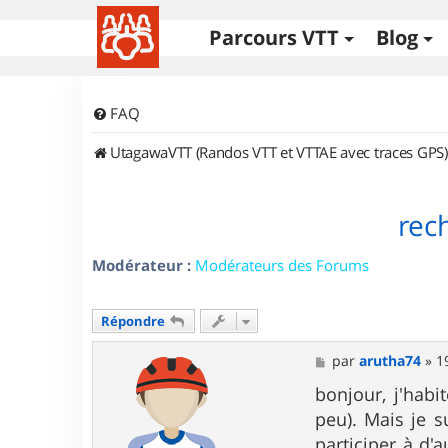
Parcours VTT
Blog
FAQ
UtagawaVTT (Randos VTT et VTTAE avec traces GPS)
rech
Modérateur :
Modérateurs des Forums
Répondre
M
par
arutha74
»
1
e
s
bonjour, j'hab
s
peu). Mais je s
a
g
participer à d'