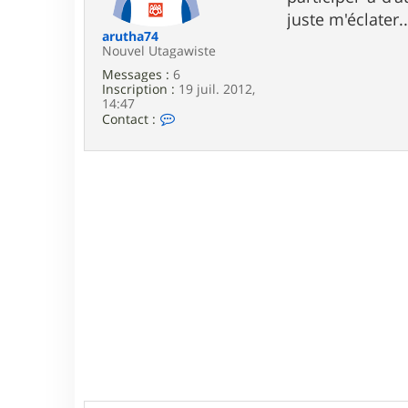
e
juste m'éclater..
arutha74
Nouvel Utagawiste
Messages :
6
Inscription :
19 juil. 2012,
14:47
C
Contact :
o
n
t
a
c
t
e
r
a
r
u
t
h
a
7
4