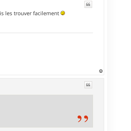
is les trouver facilement
H
a
u
t