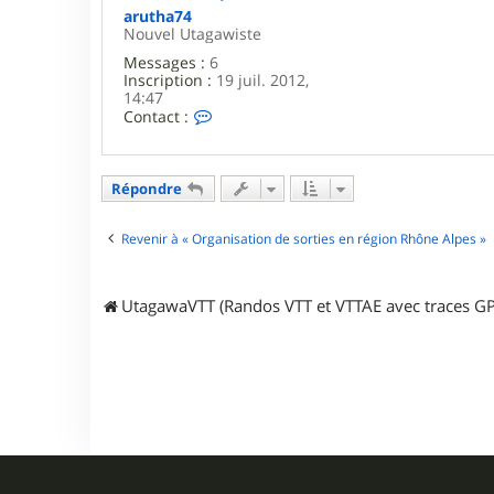
arutha74
Nouvel Utagawiste
Messages :
6
Inscription :
19 juil. 2012,
14:47
C
Contact :
o
n
t
a
Répondre
c
t
e
Revenir à « Organisation de sorties en région Rhône Alpes »
r
a
r
UtagawaVTT (Randos VTT et VTTAE avec traces GP
u
t
h
a
7
4