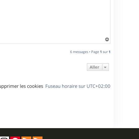
H
a
u
6 messages • Page
1
sur
1
t
Aller
upprimer les cookies
Fuseau horaire sur
UTC+02:00