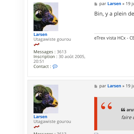
M
par
Larsen
»
19 j
e
s
Bin, y a plein 
s
a
g
e
Larsen
eTrex vista HCx -
Utagawiste gourou
Messages :
3613
Inscription :
30 août 2005,
20:51
C
Contact :
o
n
t
a
M
par
Larsen
»
19 j
c
e
t
s
e
s
r
a
L
g
aru
a
e
Larsen
faire 
r
Utagawiste gourou
s
e
n
Messages :
3613