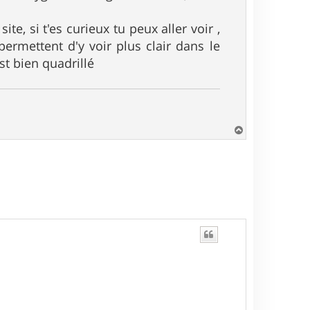
e, si t'es curieux tu peux aller voir ,
permettent d'y voir plus clair dans le
st bien quadrillé
H
a
u
t