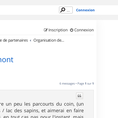
Connexion
Inscription
Connexion
e de partenaires
Organisation de sorties en région Rhône Alpes
lmont
6 messages • Page
1
sur
1
re un peu les parcourts du coin, (un
s / lac des sapins, et aimerai en faire
, en tout cas pas pour l'instant, mais