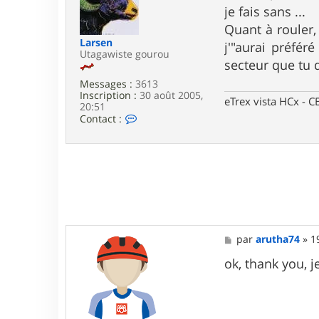
e
s
je fais sans ...
r
a
a
g
Quant à rouler, 
r
e
Larsen
j'"aurai préfér
u
Utagawiste gourou
t
secteur que tu d
h
a
Messages :
3613
7
Inscription :
30 août 2005,
eTrex vista HCx -
4
20:51
C
Contact :
o
n
t
a
c
t
e
r
L
a
M
par
arutha74
»
1
r
e
s
s
ok, thank you, j
e
s
n
a
g
e