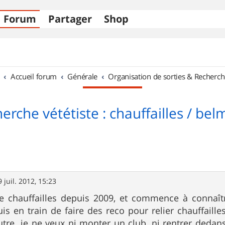
Forum
Partager
Shop
Accueil forum
Générale
Organisation de sorties & Recherch
erche vététiste : chauffailles / be
9 juil. 2012, 15:23
ite chauffailles depuis 2009, et commence à connaît
uis en train de faire des reco pour relier chauffaille
autre. je ne veux ni monter un club, ni rentrer dedans