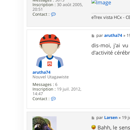
Inscription :
30 août 2005,
20:51
C
Contact :
eTrex vista HCx -
o
n
t
a
M
par
arutha74
»
1
c
e
t
s
dis-moi, j'ai 
e
s
r
d'activité cérébr
a
L
g
a
e
r
s
arutha74
e
Nouvel Utagawiste
n
Messages :
6
Inscription :
19 juil. 2012,
14:47
C
Contact :
o
n
t
a
M
par
Larsen
»
19 j
c
e
t
s
Bahh, le sens