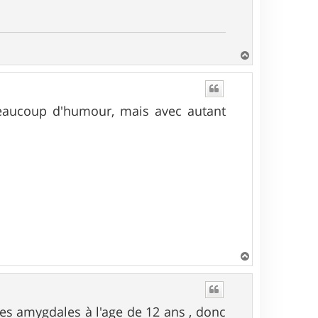
H
a
u
t
beaucoup d'humour, mais avec autant
H
a
u
t
s amygdales à l'age de 12 ans , donc