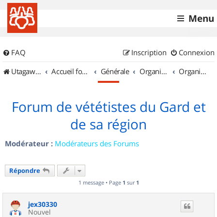
Menu
FAQ
Inscription
Connexion
UtagawaVTT (Randos VTT et VTTAE avec traces GPS)
Accueil forum
Générale
Organisation de sorties & Recherche de partenaires
Organisation de sorties en région Languedoc Roussillon
Forum de vététistes du Gard et
de sa région
Modérateur :
Modérateurs des Forums
Répondre
1 message • Page
1
sur
1
jex30330
Nouvel