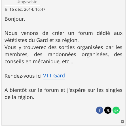
Utagawiste
M
16 déc. 2014, 16:47
e
s
Bonjour,
s
a
g
Nous venons de créer un forum dédié aux
e
vététistes du Gard et sa région.
Vous y trouverez des sorties organisées par les
membres, des randonnées organisées, des
conseils en mécanique, etc...
VTT Gard
Rendez-vous ici
A bientôt sur le forum et j'espère sur les singles
de la région.
a