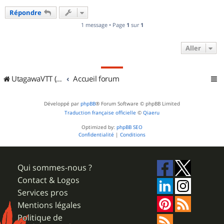
u
Répondre
t
1 message • Page
1
sur
1
Aller
UtagawaVTT (Randos VTT et VTTAE avec traces GPS)
Accueil forum
Développé par
phpBB
® Forum Software © phpBB Limited
Traduction française officielle
©
Qiaeru
Optimized by:
phpBB SEO
Confidentialité
|
Conditions
Qui sommes-nous ?
Contact & Logos
Services pros
Mentions légales
Politique de