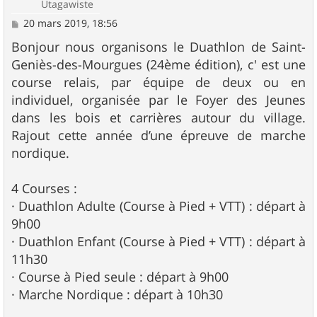
Utagawiste
M
20 mars 2019, 18:56
e
s
Bonjour nous organisons le Duathlon de Saint-
s
Geniès-des-Mourgues (24ème édition), c' est une
a
g
course relais, par équipe de deux ou en
e
individuel, organisée par le Foyer des Jeunes
dans les bois et carrières autour du village.
Rajout cette année d’une épreuve de marche
nordique.
4 Courses :
· Duathlon Adulte (Course à Pied + VTT) : départ à
9h00
· Duathlon Enfant (Course à Pied + VTT) : départ à
11h30
· Course à Pied seule : départ à 9h00
· Marche Nordique : départ à 10h30