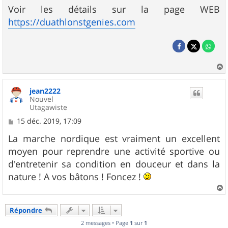
Voir les détails sur la page WEB
https://duathlonstgenies.com
a
u
jean2222
t
Nouvel
Utagawiste
M
15 déc. 2019, 17:09
e
s
La marche nordique est vraiment un excellent
s
moyen pour reprendre une activité sportive ou
a
g
d'entretenir sa condition en douceur et dans la
e
nature ! A vos bâtons ! Foncez !
a
u
Répondre
t
2 messages • Page
1
sur
1