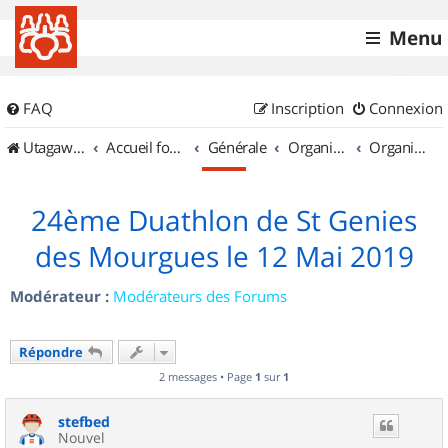
Menu
FAQ
Inscription
Connexion
UtagawaVTT (Randos VTT et VTTAE avec traces GPS)
Accueil forum
Générale
Organisation de sorties & Recherche de partenaires
Organisation de sorties en région Languedoc Roussillon
24ème Duathlon de St Genies
des Mourgues le 12 Mai 2019
Modérateur :
Modérateurs des Forums
Répondre
2 messages • Page
1
sur
1
stefbed
Nouvel