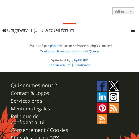
Aller
UtagawaVTT (Randos VTT et VTTAE avec traces GPS)
Accueil forum
Développé par
phpBB
® Forum Software © phpBB Limited
Traduction française officielle
©
Qiaeru
Optimized by:
phpBB SEO
Confidentialité
|
Conditions
Qui sommes-nous ?
Contact & Logos
Services pros
Mentions légales
Politique de
confidentialité
Consentement / Cookies
Stats des traces GPX