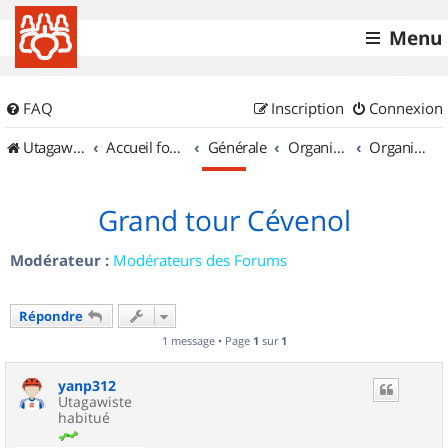
Menu
FAQ
Inscription
Connexion
UtagawaVTT (Randos VTT et VTTAE avec traces GPS)
Accueil forum
Générale
Organisation de sorties & Recherche de partenaires
Organisation de sorties en région Languedoc Roussillon
Grand tour Cévenol
Modérateur :
Modérateurs des Forums
Répondre
1 message • Page
1
sur
1
yanp312
Utagawiste
habitué