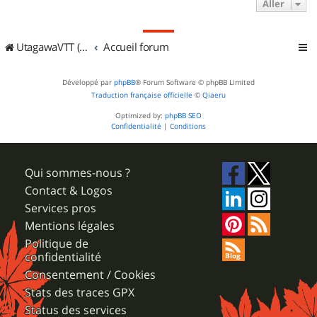
Aller
UtagawaVTT (Randos VTT et VTTAE avec traces GPS)
Accueil forum
Développé par
phpBB
® Forum Software © phpBB Limited
Traduction française officielle
©
Qiaeru
Optimized by:
phpBB SEO
Confidentialité
|
Conditions
Qui sommes-nous ?
Contact & Logos
Services pros
Mentions légales
Politique de
confidentialité
Consentement / Cookies
Stats des traces GPX
Status des services