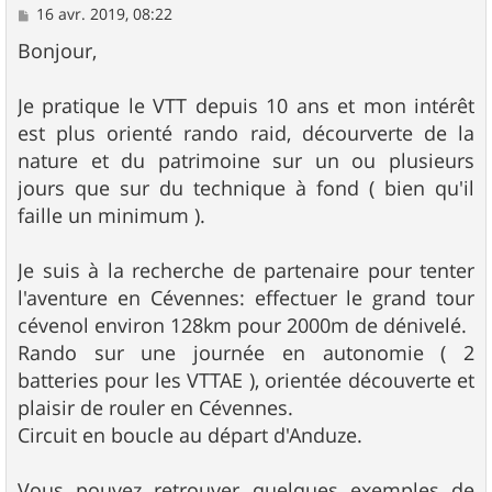
M
16 avr. 2019, 08:22
e
s
Bonjour,
s
a
g
Je pratique le VTT depuis 10 ans et mon intérêt
e
est plus orienté rando raid, décourverte de la
nature et du patrimoine sur un ou plusieurs
jours que sur du technique à fond ( bien qu'il
faille un minimum ).
Je suis à la recherche de partenaire pour tenter
l'aventure en Cévennes: effectuer le grand tour
cévenol environ 128km pour 2000m de dénivelé.
Rando sur une journée en autonomie ( 2
batteries pour les VTTAE ), orientée découverte et
plaisir de rouler en Cévennes.
Circuit en boucle au départ d'Anduze.
Vous pouvez retrouver quelques exemples de