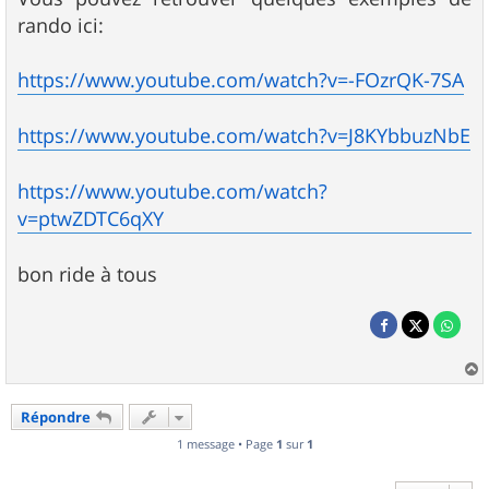
rando ici:
https://www.youtube.com/watch?v=-FOzrQK-7SA
https://www.youtube.com/watch?v=J8KYbbuzNbE
https://www.youtube.com/watch?
v=ptwZDTC6qXY
bon ride à tous
a
u
Répondre
t
1 message • Page
1
sur
1