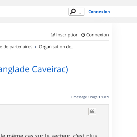
Connexion
Inscription
Connexion
e de partenaires
Organisation de sorties en région Languedoc Roussillon
anglade Caveirac)
1 message • Page
1
sur
1
le même cas sur le secteur, c'est plus