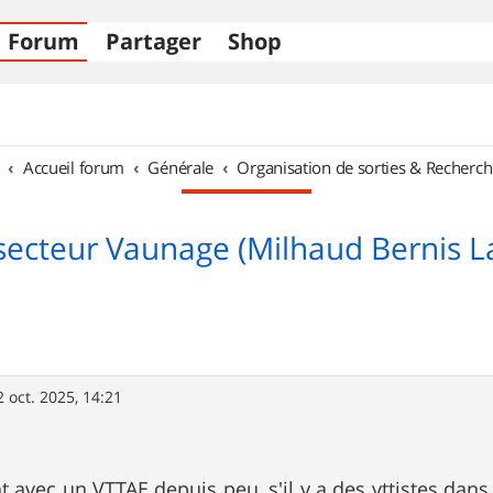
Forum
Partager
Shop
Accueil forum
Générale
Organisation de sorties & Recherch
secteur Vaunage (Milhaud Bernis L
2 oct. 2025, 14:21
 avec un VTTAE depuis peu, s'il y a des vttistes dans 