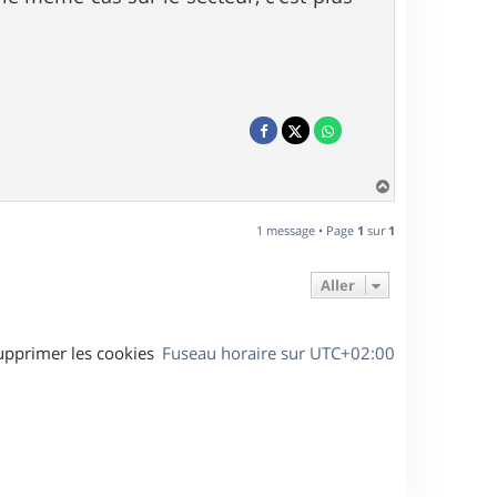
H
a
u
1 message • Page
1
sur
1
t
Aller
upprimer les cookies
Fuseau horaire sur
UTC+02:00