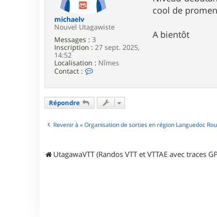
e
cool de promene
michaelv
Nouvel Utagawiste
A bientôt
Messages :
3
Inscription :
27 sept. 2025,
14:52
Localisation :
Nîmes
C
Contact :
o
n
t
a
Répondre
c
t
e
Revenir à « Organisation de sorties en région Languedoc Rous
r
m
i
UtagawaVTT (Randos VTT et VTTAE avec traces GP
c
h
a
e
l
v