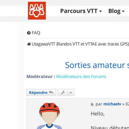
Parcours VTT
Blog
FAQ
UtagawaVTT (Randos VTT et VTTAE avec traces GPS)
Sorties amateur 
Modérateur :
Modérateurs des Forums
Répondre
M
par
michaelv
»
0
e
s
Hello,
s
a
g
Niveau débutant