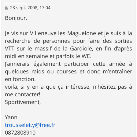
M
23 sept. 2008, 17:04
e
s
Bonjour,
s
a
g
Je vis sur Villeneuve les Maguelone et je suis à la
e
recherche de personnes pour faire des sorties
VTT sur le massif de la Gardiole, en fin d’après
midi en semaine et parfois le WE.
J’aimerais également participer cette année à
quelques raids ou courses et donc m’entraîner
en fonction.
voila, si y en a que ça intéresse, n'hésitez pas à
me contacter!
Sportivement,
Yann
trousselet.y@free.fr
0872808910