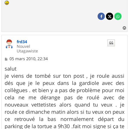
a
u
frd34
t
Nouvel
Utagawiste
M
05 mars 2010, 22:34
e
s
salut
s
je viens de tombé sur ton post , je roule aussi
a
g
dés que je le peux dans la gardiole avec des
e
collègues . et bien y a pas de problème pour moi
cela ne me dérange pas de roulé avec de
nouveaux vettetistes alors quand tu veux . je
roule ce dimanche matin alors si tu veux on peux
ce retrouvé la bas normalement départ du
parking de la tortue a 9h30 .fait moi signe si ça te