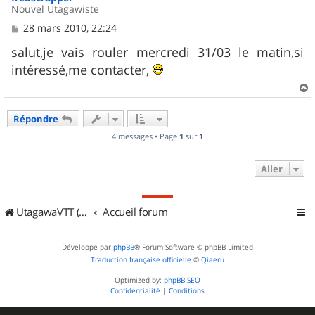
Nouvel Utagawiste
M
28 mars 2010, 22:24
e
s
salut,je vais rouler mercredi 31/03 le matin,si
s
intéressé,me contacter,
a
g
e
a
u
Répondre
t
4 messages • Page
1
sur
1
Aller
UtagawaVTT (Randos VTT et VTTAE avec traces GPS)
Accueil forum
Développé par
phpBB
® Forum Software © phpBB Limited
Traduction française officielle
©
Qiaeru
Optimized by:
phpBB SEO
Confidentialité
|
Conditions