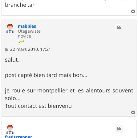
branche .a+
a
u
mabbles
t
Utagawiste
novice
M
22 mars 2010, 17:21
e
s
salut,
s
a
g
post capté bien tard mais bon...
e
je roule sur montpellier et les alentours souvent
solo...
Tout contact est bienvenu
a
u
t
fredscrapper