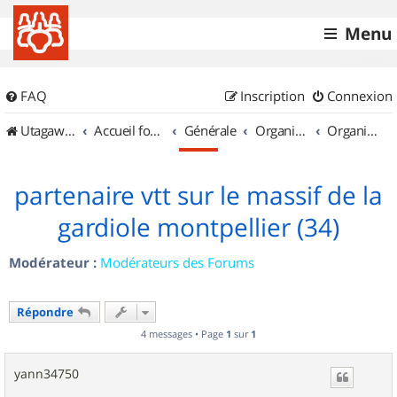
Menu
FAQ
Inscription
Connexion
UtagawaVTT (Randos VTT et VTTAE avec traces GPS)
Accueil forum
Générale
Organisation de sorties & Recherche de partenaires
Organisation de sorties en région Languedoc Roussillon
partenaire vtt sur le massif de la
gardiole montpellier (34)
Modérateur :
Modérateurs des Forums
Répondre
4 messages • Page
1
sur
1
yann34750