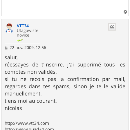
s
a
g
e
a
u
VTT34
t
Utagawiste
novice
M
22 nov. 2009, 12:56
e
s
salut,
s
réessayes de t'inscrire, j'ai supprimé tous les
a
g
comptes non validés.
e
si tu ne recois pas la confirmation par mail,
regardes dans tes spams, sinon je te le valide
manuellement.
tiens moi au courant.
nicolas
http://www.vtt34.com
http://www.quad34.com