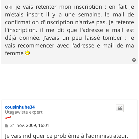
e
s
oki je vais retenter mon inscription : en fait je
s
m'étais inscrit il y a une semaine, le mail de
a
g
confirmation d'inscription n'arrive pas. Je retente
e
l'inscription, il me dit que l'adresse e mail est
déjà donnée. J'avais un peu laissé tomber : je
vais recommencer avec l'adresse e mail de ma
femme
a
u
t
cousinhube34
Utagawiste expert
M
21 nov. 2009, 16:01
e
s
Je vais indiquer ce problème à l'administrateur.