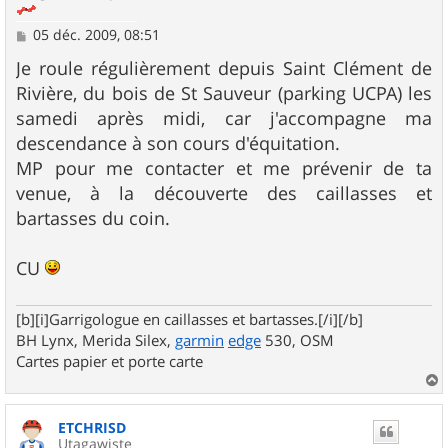
M
05 déc. 2009, 08:51
e
s
Je roule régulièrement depuis Saint Clément de
s
Rivière, du bois de St Sauveur (parking UCPA) les
a
g
samedi après midi, car j'accompagne ma
e
descendance à son cours d'équitation.
MP pour me contacter et me prévenir de ta
venue, à la découverte des caillasses et
bartasses du coin.
CU
[b][i]Garrigologue en caillasses et bartasses.[/i][/b]
BH Lynx, Merida Silex,
garmin
edge
530, OSM
Cartes papier et porte carte
a
u
ETCHRISD
t
Utagawiste