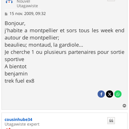
Nouvel
Utagawiste
M
15 nov. 2009, 09:32
e
s
Bonjour,
s
j'habite a montpellier et sors tous les week end
a
g
autour de montpellier;
e
beaulieu; montaud, la gardiole...
Je cherche 1 ou plusieurs partenaires pour sortie
sportive
A bientot
benjamin
trek fuel ex8
a
u
cousinhube34
t
Utagawiste expert