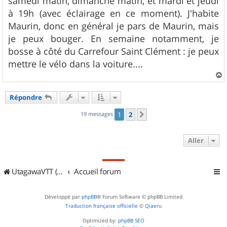
samedi matin, dimanche matin, et mardi et jeudi
à 19h (avec éclairage en ce moment). J'habite
Maurin, donc en général je pars de Maurin, mais
je peux bouger. En semaine notamment, je
bosse à côté du Carrefour Saint Clément : je peux
mettre le vélo dans la voiture....
a
u
Répondre
t
19 messages
1
2
Suivant
Aller
UtagawaVTT (Randos VTT et VTTAE avec traces GPS)
Accueil forum
Développé par
phpBB
® Forum Software © phpBB Limited
Traduction française officielle
©
Qiaeru
Optimized by:
phpBB SEO