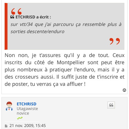
s
s
a
g
ETCHRISD a écrit :
e
sur vtt/34 que j'ai parcouru ça ressemble plus à
sorties descente/enduro
Non non, je t'assures qu'il y a de tout. Ceux
inscrits du côté de Montpellier sont peut être
plus nombreux à pratiquer l'enduro, mais il y a
des crosseurs aussi. Il suffit juste de t'inscrire et
de poster, tu verras ça va affluer !
a
u
ETCHRISD
t
Utagawiste
novice
M
21 nov. 2009, 15:45