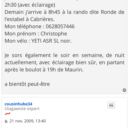
2h30 (avec éclairage)
Demain j'arrive à 8h45 à la rando dite Ronde de
l'estabel à Cabrières.
Mon téléphone : 0628057446
Mon prénom : Christophe
Mon vélo : YETI ASR SL noir.
Je sors également le soir en semaine, de nuit
actuellement, avec éclairage bien sûr, en partant
après le boulot à 19h de Maurin.
a bientôt peut-être
a
u
cousinhube34
t
Utagawiste expert
M
21 nov. 2009, 13:40
e