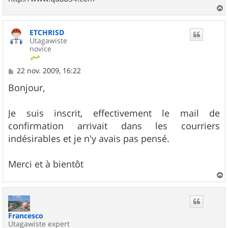
a
u
ETCHRISD
t
Utagawiste
novice
M
22 nov. 2009, 16:22
e
s
Bonjour,
s
a
g
Je suis inscrit, effectivement le mail de
e
confirmation arrivait dans les courriers
indésirables et je n'y avais pas pensé.
Merci et à bientôt
a
u
t
Francesco
Utagawiste expert