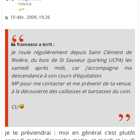
novice
M
10 déc. 2009, 19:26
e
s
s
a
g
francesco a écrit :
e
Je roule régulièrement depuis Saint Clément de
Rivière, du bois de St Sauveur (parking UCPA) les
samedi après midi, car j'accompagne ma
descendance à son cours d'équitation.
MP pour me contacter et me prévenir de ta venue,
à la découverte des caillasses et bartasses du coin.
CU
je te préviendrai : moi en général c'est plutôt