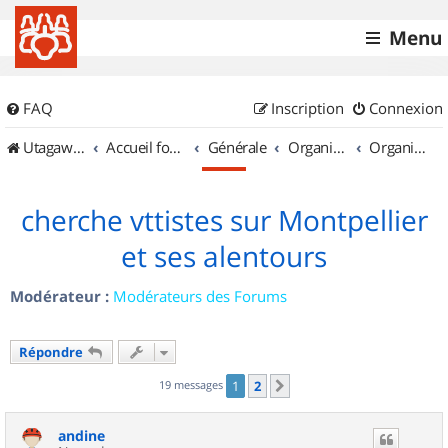
Menu
FAQ
Inscription
Connexion
UtagawaVTT (Randos VTT et VTTAE avec traces GPS)
Accueil forum
Générale
Organisation de sorties & Recherche de partenaires
Organisation de sorties en région Languedoc Roussillon
cherche vttistes sur Montpellier
et ses alentours
Modérateur :
Modérateurs des Forums
Répondre
19 messages
1
2
Suivant
andine