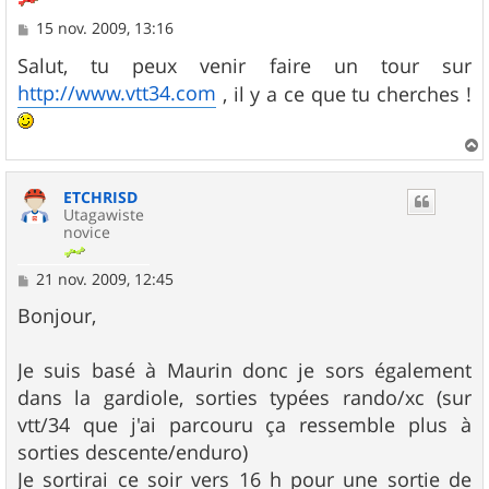
M
15 nov. 2009, 13:16
e
s
Salut, tu peux venir faire un tour sur
s
http://www.vtt34.com
, il y a ce que tu cherches !
a
g
e
a
u
ETCHRISD
t
Utagawiste
novice
M
21 nov. 2009, 12:45
e
s
Bonjour,
s
a
g
Je suis basé à Maurin donc je sors également
e
dans la gardiole, sorties typées rando/xc (sur
vtt/34 que j'ai parcouru ça ressemble plus à
sorties descente/enduro)
Je sortirai ce soir vers 16 h pour une sortie de