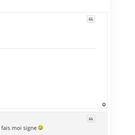
H
a
u
t
s fais moi signe