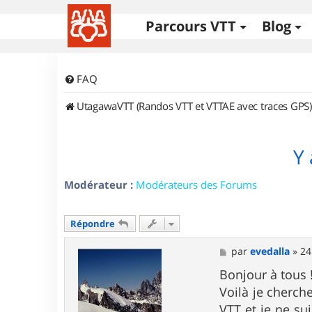
Parcours VTT
Blog
FAQ
UtagawaVTT (Randos VTT et VTTAE avec traces GPS)
Y 
Modérateur :
Modérateurs des Forums
Répondre
M
par
evedalla
»
24
e
s
Bonjour à tous 
s
Voilà je cherche
a
g
VTT et je ne su