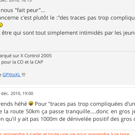
 nous "fait peur"...
ncerne c'est plutôt le :"des traces pas trop compli
t être qui sont tout simplement intimidés par les jeune
rqué sur X Control 2005
pour la CO et la CAP
de
GPXtoXL
!!!
 déc. 2010, 19:00
prends héhé
Pour "traces pas trop compliquées d'un
de la route 50km ça passe tranquille....donc en gros j
n qu'il y ait pas 1000m de dénivelée positif des gros 
our apprendre à parler et toute une vie pour apprendre à se taire.