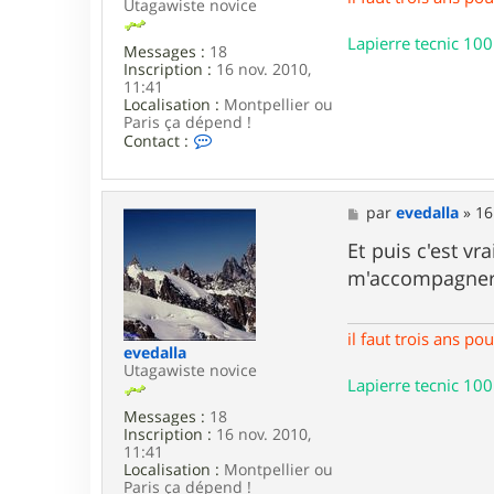
6
Utagawiste novice
.
9
Lapierre tecnic 100
Messages :
18
Inscription :
16 nov. 2010,
11:41
Localisation :
Montpellier ou
Paris ça dépend !
C
Contact :
o
n
t
a
M
par
evedalla
»
16
c
e
t
s
Et puis c'est v
e
s
m'accompagner..
r
a
e
g
v
e
e
il faut trois ans p
d
evedalla
a
Utagawiste novice
Lapierre tecnic 100
l
l
Messages :
18
a
Inscription :
16 nov. 2010,
11:41
Localisation :
Montpellier ou
Paris ça dépend !