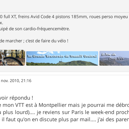
full XT, freins Avid Code 4 pistons 185mm, roues perso moyeu 
x.
uipé de son cardio-fréquencemètre.
e marcher ; c'est de faire du vélo !
 nov. 2010, 21:16
voir répondu !
ue mon VTT est à Montpellier mais je pourrai me débro
 plus lourd).... je reviens sur Paris le week-end proch
 il faut qu'on en discute plus par mail.... j'ai des paren