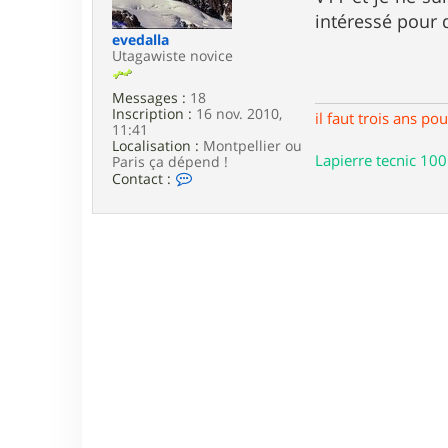
e
intéressé pour 
evedalla
Utagawiste novice
Messages :
18
Inscription :
16 nov. 2010,
il faut trois ans p
11:41
Localisation :
Montpellier ou
Lapierre tecnic 100
Paris ça dépend !
C
Contact :
o
n
t
a
c
t
e
r
e
v
e
d
a
l
l
a