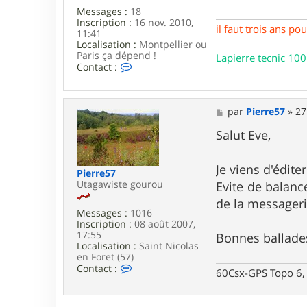
Messages :
18
Inscription :
16 nov. 2010,
il faut trois ans p
11:41
Localisation :
Montpellier ou
Paris ça dépend !
Lapierre tecnic 100
C
Contact :
o
n
t
a
M
par
Pierre57
»
27
c
e
t
s
Salut Eve,
e
s
r
a
e
g
Je viens d'édite
Pierre57
v
e
Utagawiste gourou
Evite de balance
e
d
de la messageri
a
Messages :
1016
l
Inscription :
08 août 2007,
l
17:55
Bonnes ballade
a
Localisation :
Saint Nicolas
en Foret (57)
C
Contact :
60Csx-GPS Topo 6, 
o
n
t