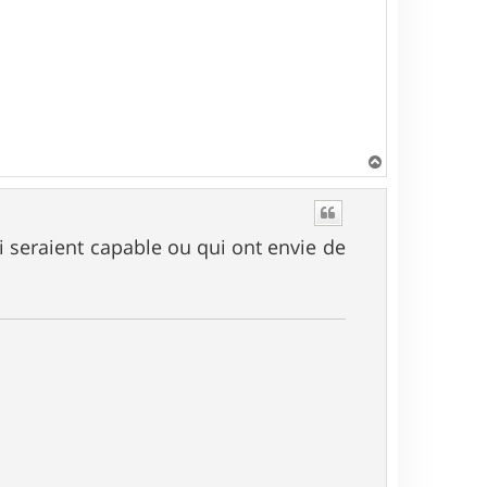
H
a
u
t
ui seraient capable ou qui ont envie de