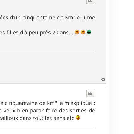
t
quées d'un cinquantaine de Km" qui me
s filles d'à peu près 20 ans...
H
a
u
t
e cinquantaine de km" je m'explique :
e veux bien partir faire des sorties de
cailloux dans tout les sens etc