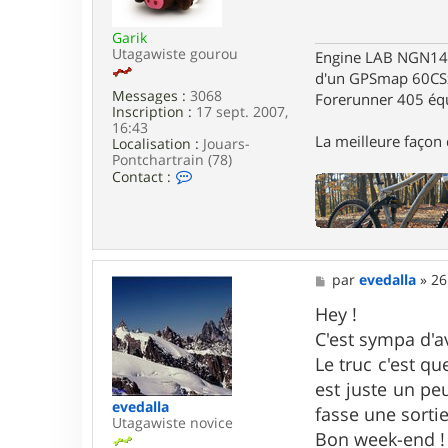
r
a
e
g
v
Garik
e
e
Utagawiste gourou
Engine LAB NGN140 
d
d'un GPSmap 60CS
a
Messages :
3068
Forerunner 405 éq
l
Inscription :
17 sept. 2007,
l
16:43
a
La meilleure façon d
Localisation :
Jouars-
Pontchartrain (78)
C
Contact :
o
n
t
a
c
t
M
par
evedalla
»
26
e
e
r
s
Hey !
G
s
a
C'est sympa d'a
a
r
g
Le truc c'est q
i
e
k
est juste un peu
evedalla
fasse une sortie
Utagawiste novice
Bon week-end !