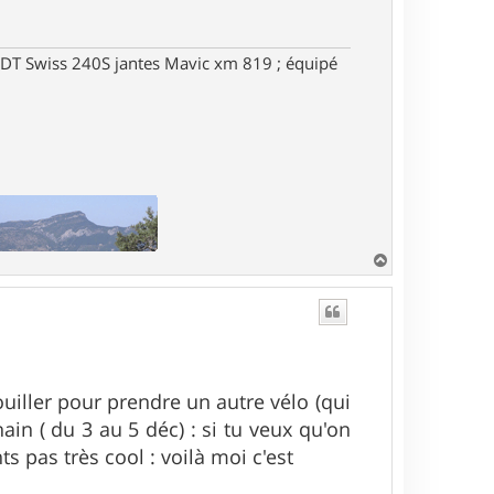
DT Swiss 240S jantes Mavic xm 819 ; équipé
H
a
u
t
uiller pour prendre un autre vélo (qui
ain ( du 3 au 5 déc) : si tu veux qu'on
ts pas très cool : voilà moi c'est