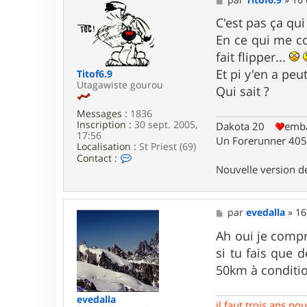
c
e
t
s
C'est pas ça qui
e
s
En ce qui me co
r
a
e
g
fait flipper...
v
e
Et pi y'en a peu
Titof6.9
e
Utagawiste gourou
d
Qui sait ?
a
l
Messages :
1836
l
Inscription :
30 sept. 2005,
Dakota 20
emba
a
17:56
Un Forerunner 405 
Localisation :
St Priest (69)
C
Contact :
o
Nouvelle version 
n
t
a
c
M
par
evedalla
»
16
t
e
e
s
Ah oui je com
r
s
si tu fais que 
T
a
i
g
50km à conditio
t
e
o
f
evedalla
il faut trois ans p