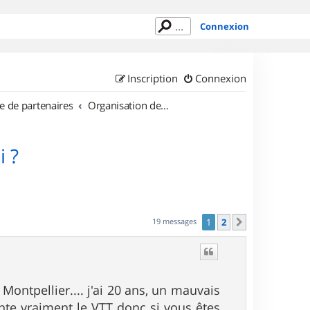
Connexion
Inscription
Connexion
e de partenaires
Organisation de sorties en région Languedoc Roussillon
i ?
19 messages
1
2
Suivant
Montpellier.... j'ai 20 ans, un mauvais
nte vraiment le VTT donc si vous êtes