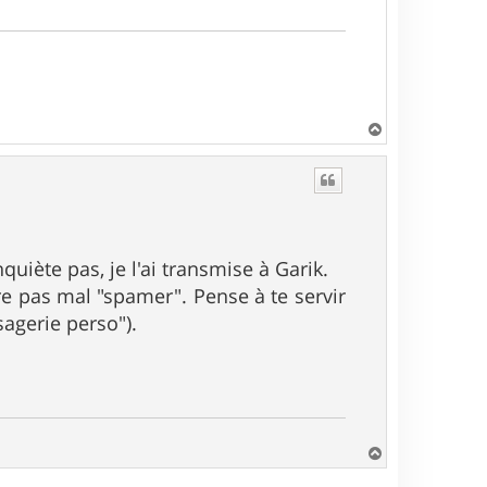
H
a
u
t
uiète pas, je l'ai transmise à Garik.
ire pas mal "spamer". Pense à te servir
agerie perso").
H
a
u