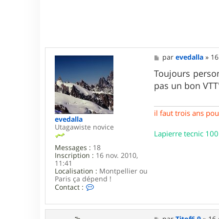
a
c
t
e
r
P
i
M
par
evedalla
»
16
e
e
r
s
Toujours personn
r
s
e
pas un bon VTT"
a
5
g
7
e
il faut trois ans p
evedalla
Utagawiste novice
Lapierre tecnic 100
Messages :
18
Inscription :
16 nov. 2010,
11:41
Localisation :
Montpellier ou
Paris ça dépend !
C
Contact :
o
n
t
a
M
par
Titof6.9
»
16 