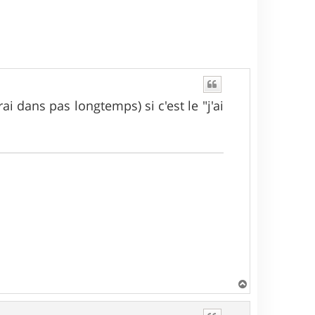
t
i dans pas longtemps) si c'est le "j'ai
H
a
u