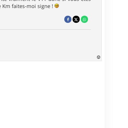
e Km faites-moi signe !
H
a
u
t