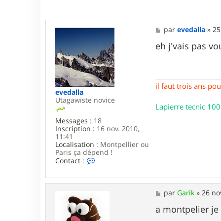
M
par
evedalla
»
25
e
s
eh j'vais pas v
s
a
g
e
il faut trois ans p
evedalla
Utagawiste novice
Lapierre tecnic 100
Messages :
18
Inscription :
16 nov. 2010,
11:41
Localisation :
Montpellier ou
Paris ça dépend !
C
Contact :
o
n
t
a
M
par
Garik
»
26 no
c
e
t
s
a montpelier je
e
s