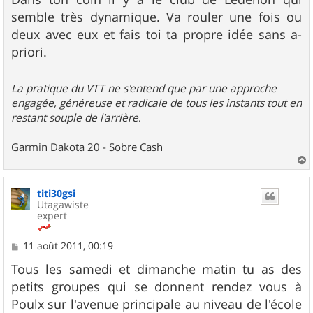
semble très dynamique. Va rouler une fois ou
deux avec eux et fais toi ta propre idée sans a-
priori.
La pratique du VTT ne s'entend que par une approche
engagée, généreuse et radicale de tous les instants tout en
restant souple de l'arrière
.
Garmin Dakota 20 - Sobre Cash
a
u
titi30gsi
t
Utagawiste
expert
M
11 août 2011, 00:19
e
s
Tous les samedi et dimanche matin tu as des
s
petits groupes qui se donnent rendez vous à
a
g
Poulx sur l'avenue principale au niveau de l'école
e