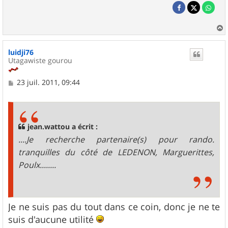
a
u
luidji76
t
Utagawiste gourou
M
23 juil. 2011, 09:44
e
s
s
a
g
jean.wattou a écrit :
e
....Je recherche partenaire(s) pour rando.
tranquilles du côté de LEDENON, Marguerittes,
Poulx........
Je ne suis pas du tout dans ce coin, donc je ne te
suis d'aucune utilité