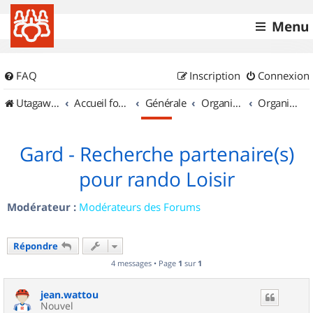
Menu
FAQ
Inscription
Connexion
UtagawaVTT (Randos VTT et VTTAE avec traces GPS)
Accueil forum
Générale
Organisation de sorties & Recherche de partenaires
Organisation de sorties en région Languedoc Roussillon
Gard - Recherche partenaire(s)
pour rando Loisir
Modérateur :
Modérateurs des Forums
Répondre
4 messages • Page
1
sur
1
jean.wattou
Nouvel