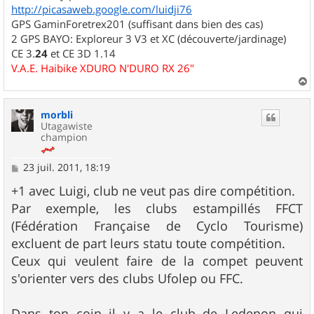
http://picasaweb.google.com/luidji76
GPS GaminForetrex201 (suffisant dans bien des cas)
2 GPS BAYO: Exploreur 3 V3 et XC (découverte/jardinage)
CE 3.
24
et CE 3D 1.14
V.A.E. Haibike XDURO N'DURO RX 26"
a
u
morbli
t
Utagawiste
champion
M
23 juil. 2011, 18:19
e
s
+1 avec Luigi, club ne veut pas dire compétition.
s
Par exemple, les clubs estampillés FFCT
a
g
(Fédération Française de Cyclo Tourisme)
e
excluent de part leurs statu toute compétition.
Ceux qui veulent faire de la compet peuvent
s'orienter vers des clubs Ufolep ou FFC.
Dans ton coin il y a le club de Ledenon qui