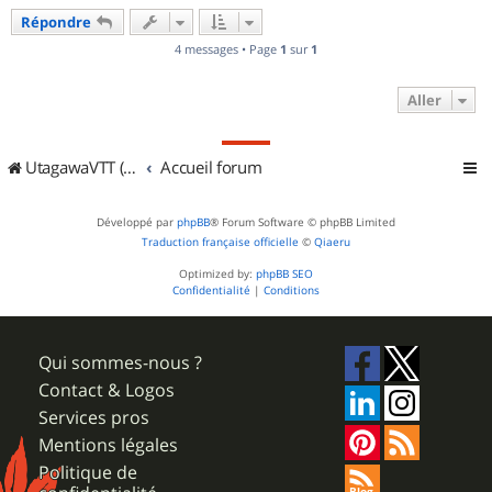
u
Répondre
t
4 messages • Page
1
sur
1
Aller
UtagawaVTT (Randos VTT et VTTAE avec traces GPS)
Accueil forum
Développé par
phpBB
® Forum Software © phpBB Limited
Traduction française officielle
©
Qiaeru
Optimized by:
phpBB SEO
Confidentialité
|
Conditions
Qui sommes-nous ?
Contact & Logos
Services pros
Mentions légales
Politique de