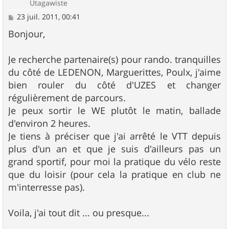
Utagawiste
M
23 juil. 2011, 00:41
e
s
Bonjour,
s
a
g
Je recherche partenaire(s) pour rando. tranquilles
e
du côté de LEDENON, Marguerittes, Poulx, j'aime
bien rouler du côté d'UZES et changer
régulièrement de parcours.
Je peux sortir le WE plutôt le matin, ballade
d'environ 2 heures.
Je tiens à préciser que j'ai arrêté le VTT depuis
plus d'un an et que je suis d'ailleurs pas un
grand sportif, pour moi la pratique du vélo reste
que du loisir (pour cela la pratique en club ne
m'interresse pas).
Voila, j'ai tout dit ... ou presque...