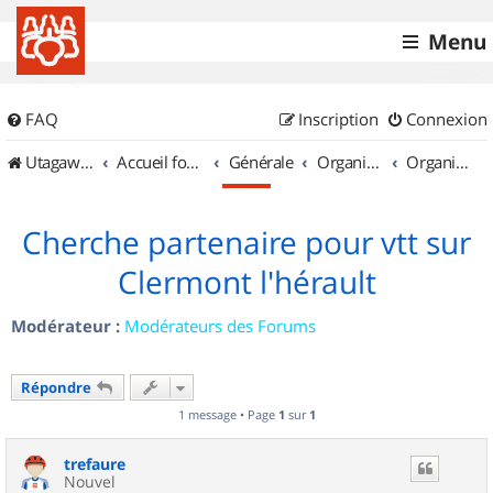
Menu
FAQ
Inscription
Connexion
UtagawaVTT (Randos VTT et VTTAE avec traces GPS)
Accueil forum
Générale
Organisation de sorties & Recherche de partenaires
Organisation de sorties en région Languedoc Roussillon
Cherche partenaire pour vtt sur
Clermont l'hérault
Modérateur :
Modérateurs des Forums
Répondre
1 message • Page
1
sur
1
trefaure
Nouvel