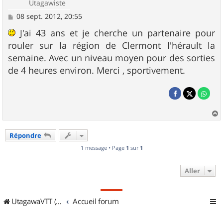
Utagawiste
M
08 sept. 2012, 20:55
e
s
J'ai 43 ans et je cherche un partenaire pour
s
rouler sur la région de Clermont l'hérault la
a
g
semaine. Avec un niveau moyen pour des sorties
e
de 4 heures environ. Merci , sportivement.
a
u
Répondre
t
1 message • Page
1
sur
1
Aller
UtagawaVTT (Randos VTT et VTTAE avec traces GPS)
Accueil forum