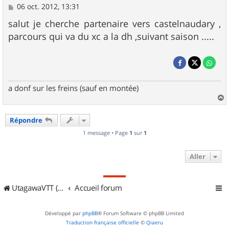
M
06 oct. 2012, 13:31
e
s
salut je cherche partenaire vers castelnaudary ,
s
parcours qui va du xc a la dh ,suivant saison .....
a
g
e
a donf sur les freins (sauf en montée)
a
u
Répondre
t
1 message • Page
1
sur
1
Aller
UtagawaVTT (Randos VTT et VTTAE avec traces GPS)
Accueil forum
Développé par
phpBB
® Forum Software © phpBB Limited
Traduction française officielle
©
Qiaeru