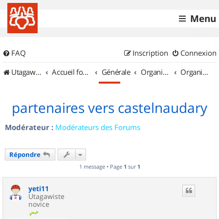
Menu
FAQ
Inscription
Connexion
UtagawaVTT (Randos VTT et VTTAE avec traces GPS)
Accueil forum
Générale
Organisation de sorties & Recherche de partenaires
Organisation de sorties en région Languedoc Roussillon
partenaires vers castelnaudary
Modérateur :
Modérateurs des Forums
Répondre
1 message • Page
1
sur
1
yeti11
Utagawiste
novice