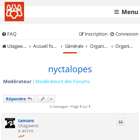
Menu
FAQ
Inscription
Connexion
UtagawaVTT (Randos VTT et VTTAE avec traces GPS)
Accueil forum
Générale
Organisation de sorties & Recherche de partenaires
Organisation de sorties en région Languedoc Roussillon
nyctalopes
Modérateur :
Modérateurs des Forums
Répondre
3 messages • Page
1
sur
1
tamaro
Utagawist
e accro