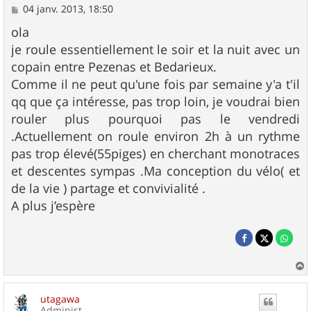
M
04 janv. 2013, 18:50
e
s
ola
s
je roule essentiellement le soir et la nuit avec un
a
g
copain entre Pezenas et Bedarieux.
e
Comme il ne peut qu'une fois par semaine y'a t'il
qq que ça intéresse, pas trop loin, je voudrai bien
rouler plus pourquoi pas le vendredi
.Actuellement on roule environ 2h à un rythme
pas trop élevé(55piges) en cherchant monotraces
et descentes sympas .Ma conception du vélo( et
de la vie ) partage et convivialité .
A plus j’espère
a
u
utagawa
t
Administ