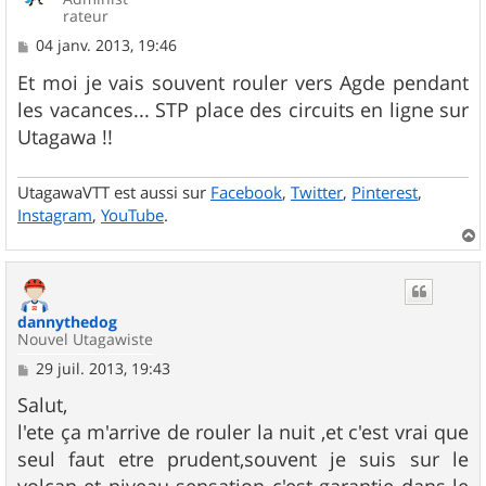
rateur
M
04 janv. 2013, 19:46
e
s
Et moi je vais souvent rouler vers Agde pendant
s
les vacances... STP place des circuits en ligne sur
a
g
Utagawa !!
e
UtagawaVTT est aussi sur
Facebook
,
Twitter
,
Pinterest
,
Instagram
,
YouTube
.
a
u
t
dannythedog
Nouvel Utagawiste
M
29 juil. 2013, 19:43
e
s
Salut,
s
l'ete ça m'arrive de rouler la nuit ,et c'est vrai que
a
g
seul faut etre prudent,souvent je suis sur le
e