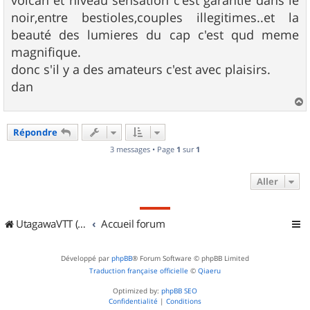
volcan et niveau sensation c'est garantie dans le
noir,entre bestioles,couples illegitimes..et la
beauté des lumieres du cap c'est qud meme
magnifique.
donc s'il y a des amateurs c'est avec plaisirs.
dan
a
u
Répondre
t
3 messages • Page
1
sur
1
Aller
UtagawaVTT (Randos VTT et VTTAE avec traces GPS)
Accueil forum
Développé par
phpBB
® Forum Software © phpBB Limited
Traduction française officielle
©
Qiaeru
Optimized by:
phpBB SEO
Confidentialité
|
Conditions