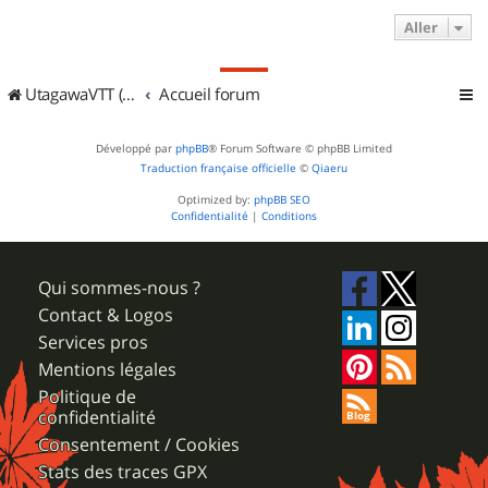
Aller
UtagawaVTT (Randos VTT et VTTAE avec traces GPS)
Accueil forum
Développé par
phpBB
® Forum Software © phpBB Limited
Traduction française officielle
©
Qiaeru
Optimized by:
phpBB SEO
Confidentialité
|
Conditions
Qui sommes-nous ?
Contact & Logos
Services pros
Mentions légales
Politique de
confidentialité
Consentement / Cookies
Stats des traces GPX