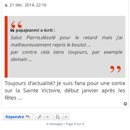
M
21 déc. 2014, 22:16
e
s
s
a
g
papajeanmi a écrit :
e
Salut Pierre,désolé pour le retard mais j'ai
malheureusement repris le boulot ...
par contre cela tiens toujours, par exemple
demain ...
Toujours d'actualité? Je suis fana pour une sortie
sur la Sainte Victoire, début janvier après les
fêtes ...
a
u
Répondre
t
4 messages • Page
1
sur
1