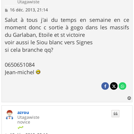
Utagawiste
M
16 déc. 2013, 21:14
e
s
Salut à tous j'ai du temps en semaine en ce
s
moment donc c sortie à gogo dans les massifs
a
g
du Garlaban, Etoile et st victoire
e
voir aussi le Siou blanc vers Signes
si cela branche qq?
0650651084
Jean-michel
a
u
azrou
t
Utagawiste
novice