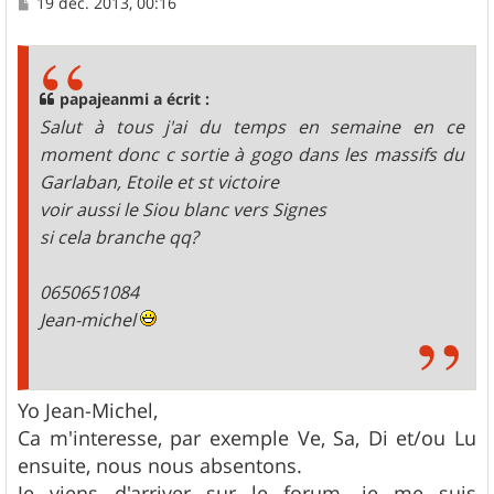
M
19 déc. 2013, 00:16
e
s
s
a
g
papajeanmi a écrit :
e
Salut à tous j'ai du temps en semaine en ce
moment donc c sortie à gogo dans les massifs du
Garlaban, Etoile et st victoire
voir aussi le Siou blanc vers Signes
si cela branche qq?
0650651084
Jean-michel
Yo Jean-Michel,
Ca m'interesse, par exemple Ve, Sa, Di et/ou Lu
ensuite, nous nous absentons.
Je viens d'arriver sur le forum, je me suis