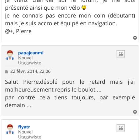
présenté ainsi que mon vélo
Je ne connais pas encore mon coin (débutant)
mais je suis accro et équipé en navigation.
@+, Pierre
a
u
papajeanmi
t
Nouvel
Utagawiste
M
22 févr. 2014, 22:06
e
s
Salut Pierre,désolé pour le retard mais j'ai
s
malheureusement repris le boulot ...
a
g
par contre cela tiens toujours, par exemple
e
demain ...
a
u
flyatr
t
Nouvel
Utagawiste