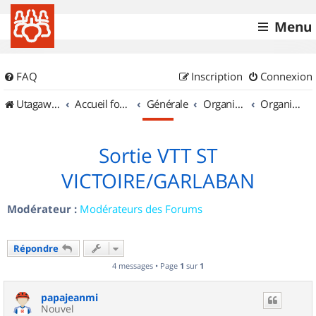
Menu
FAQ
Inscription
Connexion
UtagawaVTT (Randos VTT et VTTAE avec traces GPS)
Accueil forum
Générale
Organisation de sorties & Recherche de partenaires
Organisation de sorties en région Provence Alpes Côte d'Azur
Sortie VTT ST
VICTOIRE/GARLABAN
Modérateur :
Modérateurs des Forums
Répondre
4 messages • Page
1
sur
1
papajeanmi
Nouvel