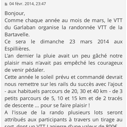
M
04 févr. 2014, 23:47
e
s
Bonjour,
s
Comme chaque année au mois de mars, le VTT
a
g
du Garlaban organise la randonnée VTT de la
e
Bartavelle.
Ce sera le dimanche 23 mars 2014 aux
Espillières.
L'an dernier la pluie avait un peu gâché notre
plaisir mais n'avait pas empêché les courageux
de venir pédaler.
Cette année le soleil prévu et commandé devrait
nous remettre sur les rails du succès avec l'ajout
- aux habituels parcours de 20, 30 et 40 km - de 3
petits parcours de 5, 10 et 15 km et de 2 tracés
de descente ... pour se faire plaisir !
A l'issue de la rando plusieurs lots seront
attribués aux participants à travers un tirage au
sort, dont un VTT Lapierre d'une valeur de 800€.