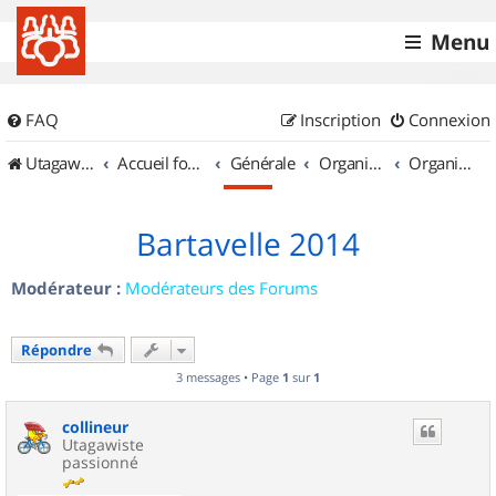
Menu
FAQ
Inscription
Connexion
UtagawaVTT (Randos VTT et VTTAE avec traces GPS)
Accueil forum
Générale
Organisation de sorties & Recherche de partenaires
Organisation de sorties en région Provence Alpes Côte d'Azur
Bartavelle 2014
Modérateur :
Modérateurs des Forums
Répondre
3 messages • Page
1
sur
1
collineur
Utagawiste
passionné