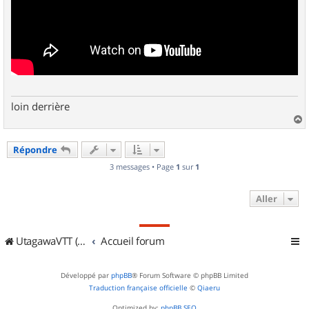
loin derrière
a
u
Répondre
t
3 messages • Page
1
sur
1
Aller
UtagawaVTT (Randos VTT et VTTAE avec traces GPS)
Accueil forum
Développé par
phpBB
® Forum Software © phpBB Limited
Traduction française officielle
©
Qiaeru
Optimized by:
phpBB SEO