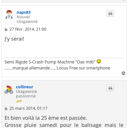
a
u
naps83
t
Nouvel
Utagawiste
M
27 févr. 2014, 21:00
e
s
J'y serai!
s
a
g
e
Semi Rigide S-Crash Pump Machine "Das mtb"
.......marque allemande...., Locus Free sur smartphone
a
u
collineur
t
Utagawiste
passionné
M
25 mars 2014, 01:17
e
s
Et bien voilà la 25 ème est passée.
s
Grosse pluie samedi pour le balisage mais le
a