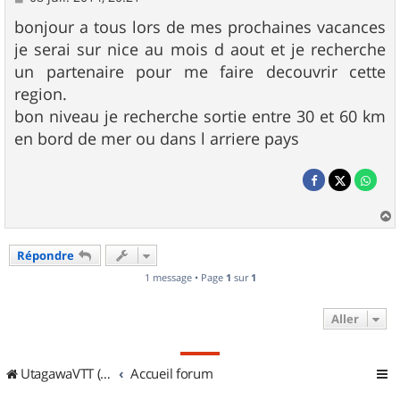
e
s
bonjour a tous lors de mes prochaines vacances
s
je serai sur nice au mois d aout et je recherche
a
g
un partenaire pour me faire decouvrir cette
e
region.
bon niveau je recherche sortie entre 30 et 60 km
en bord de mer ou dans l arriere pays
a
u
Répondre
t
1 message • Page
1
sur
1
Aller
UtagawaVTT (Randos VTT et VTTAE avec traces GPS)
Accueil forum