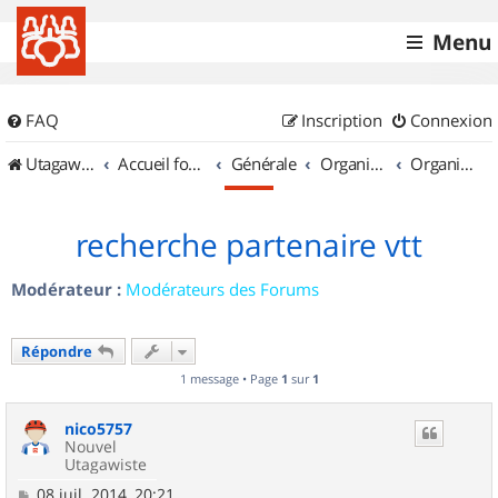
Menu
FAQ
Inscription
Connexion
UtagawaVTT (Randos VTT et VTTAE avec traces GPS)
Accueil forum
Générale
Organisation de sorties & Recherche de partenaires
Organisation de sorties en région Provence Alpes Côte d'Azur
recherche partenaire vtt
Modérateur :
Modérateurs des Forums
Répondre
1 message • Page
1
sur
1
nico5757
Nouvel
Utagawiste
M
08 juil. 2014, 20:21