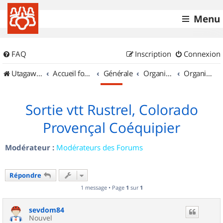
Menu
FAQ
Inscription
Connexion
UtagawaVTT (Randos VTT et VTTAE avec traces GPS)
Accueil forum
Générale
Organisation de sorties & Recherche de partenaires
Organisation de sorties en région Provence Alpes Côte d'Azur
Sortie vtt Rustrel, Colorado
Provençal Coéquipier
Modérateur :
Modérateurs des Forums
Répondre
1 message • Page
1
sur
1
sevdom84
Nouvel