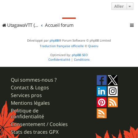
Aller
UtagawaVTT (Randos VTT et VTTAE avec traces GPS)
Accueil forum
Développé par
phpBB
® Forum Software © phpBB Limited
Traduction française officielle
©
Qiaeru
Optimized by:
phpBB SEO
Confidentialité
|
Conditions
Qui sommes-nous ?
Contact & Logos
Services pros
Mentions légales
Politique de
confidentialité
Consentement / Cookies
Stats des traces GPX