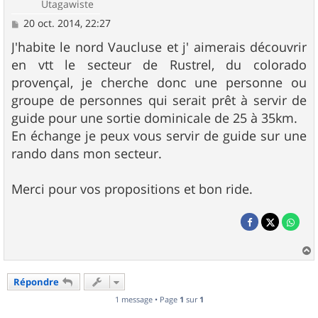
Utagawiste
M
20 oct. 2014, 22:27
e
s
J'habite le nord Vaucluse et j' aimerais découvrir
s
en vtt le secteur de Rustrel, du colorado
a
g
provençal, je cherche donc une personne ou
e
groupe de personnes qui serait prêt à servir de
guide pour une sortie dominicale de 25 à 35km.
En échange je peux vous servir de guide sur une
rando dans mon secteur.
Merci pour vos propositions et bon ride.
a
u
Répondre
t
1 message • Page
1
sur
1