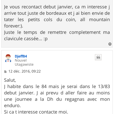
e
s
Je vous recontact debut janvier, ca m interesse j
s
arrive tout juste de bordeaux et j ai bien envie de
a
g
tater les petits cols du coin, all mountain
e
forever:).
Juste le temps de remettre completement ma
clavicule cassée... :p
a
u
Djeff84
t
Nouvel
Utagawiste
M
12 déc. 2016, 09:22
e
s
Salut,
s
J habite dans le 84 mais je serai dans le 13/83
a
g
debut janvier. J ai prevu d aller faire au moins
e
une journee a la Dh du regagnas avec mon
enduro.
Si ca t interesse contacte moi.