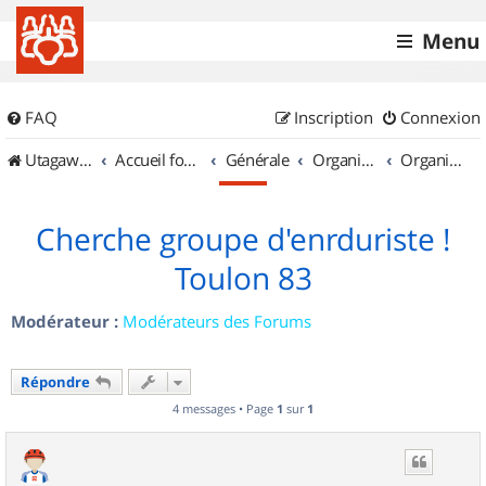
Menu
FAQ
Inscription
Connexion
UtagawaVTT (Randos VTT et VTTAE avec traces GPS)
Accueil forum
Générale
Organisation de sorties & Recherche de partenaires
Organisation de sorties en région Provence Alpes Côte d'Azur
Cherche groupe d'enrduriste !
Toulon 83
Modérateur :
Modérateurs des Forums
Répondre
4 messages • Page
1
sur
1