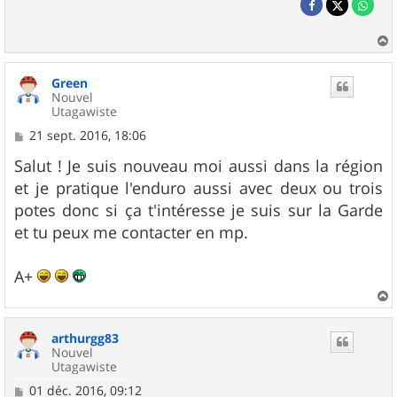
a
u
Green
t
Nouvel
Utagawiste
M
21 sept. 2016, 18:06
e
s
Salut ! Je suis nouveau moi aussi dans la région
s
et je pratique l'enduro aussi avec deux ou trois
a
g
potes donc si ça t'intéresse je suis sur la Garde
e
et tu peux me contacter en mp.
A+
a
u
arthurgg83
t
Nouvel
Utagawiste
M
01 déc. 2016, 09:12