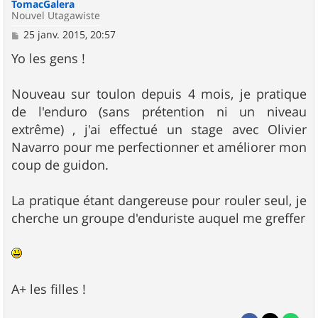
TomacGalera
Nouvel Utagawiste
M
25 janv. 2015, 20:57
e
s
Yo les gens !
s
a
g
Nouveau sur toulon depuis 4 mois, je pratique
e
de l'enduro (sans prétention ni un niveau
extrême) , j'ai effectué un stage avec Olivier
Navarro pour me perfectionner et améliorer mon
coup de guidon.
La pratique étant dangereuse pour rouler seul, je
cherche un groupe d'enduriste auquel me greffer
A+ les filles !