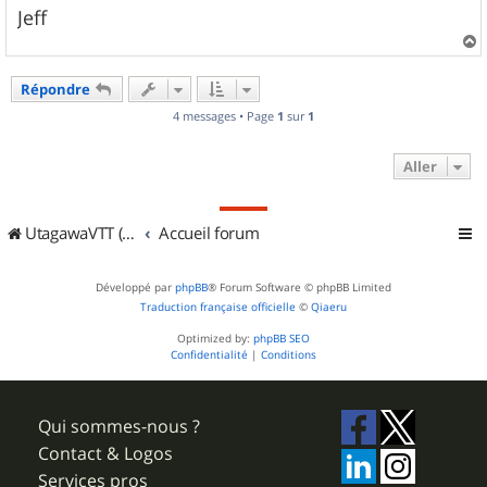
Jeff
a
u
Répondre
t
4 messages • Page
1
sur
1
Aller
UtagawaVTT (Randos VTT et VTTAE avec traces GPS)
Accueil forum
Développé par
phpBB
® Forum Software © phpBB Limited
Traduction française officielle
©
Qiaeru
Optimized by:
phpBB SEO
Confidentialité
|
Conditions
Qui sommes-nous ?
Contact & Logos
Services pros