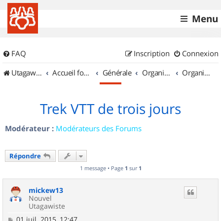
Menu
FAQ
Inscription
Connexion
UtagawaVTT (Randos VTT et VTTAE avec traces GPS)
Accueil forum
Générale
Organisation de sorties & Recherche de partenaires
Organisation de sorties en région Provence Alpes Côte d'Azur
Trek VTT de trois jours
Modérateur :
Modérateurs des Forums
Répondre
1 message • Page
1
sur
1
mickew13
Nouvel
Utagawiste
M
01 juil. 2015, 12:47