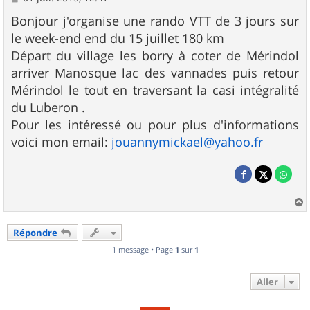
e
s
Bonjour j'organise une rando VTT de 3 jours sur
s
le week-end end du 15 juillet 180 km
a
g
Départ du village les borry à coter de Mérindol
e
arriver Manosque lac des vannades puis retour
Mérindol le tout en traversant la casi intégralité
du Luberon .
Pour les intéressé ou pour plus d'informations
voici mon email:
jouannymickael@yahoo.fr
a
u
Répondre
t
1 message • Page
1
sur
1
Aller