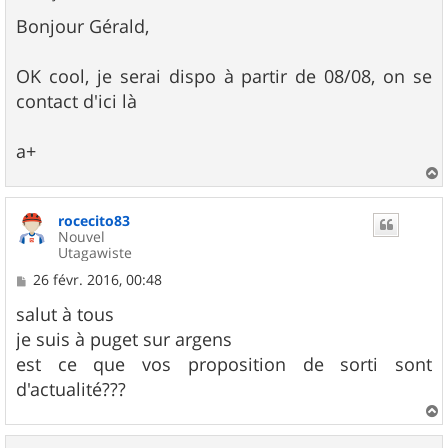
e
s
Bonjour Gérald,
s
a
g
OK cool, je serai dispo à partir de 08/08, on se
e
contact d'ici là
a+
a
u
rocecito83
t
Nouvel
Utagawiste
M
26 févr. 2016, 00:48
e
s
salut à tous
s
je suis à puget sur argens
a
g
est ce que vos proposition de sorti sont
e
d'actualité???
a
u