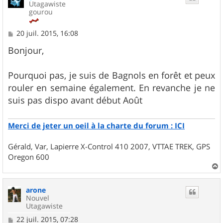
Utagawiste
gourou
M
20 juil. 2015, 16:08
e
s
Bonjour,
s
a
g
Pourquoi pas, je suis de Bagnols en forêt et peux
e
rouler en semaine également. En revanche je ne
suis pas dispo avant début Août
Merci de jeter un oeil à la charte du forum : ICI
Gérald, Var, Lapierre X-Control 410 2007, VTTAE TREK, GPS
Oregon 600
a
u
arone
t
Nouvel
Utagawiste
M
22 juil. 2015, 07:28