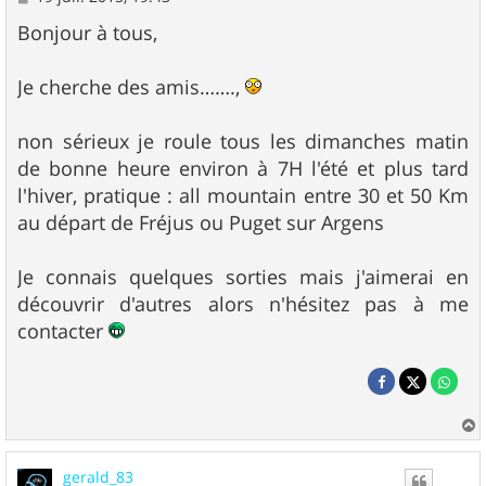
e
s
Bonjour à tous,
s
a
g
Je cherche des amis…….,
e
non sérieux je roule tous les dimanches matin
de bonne heure environ à 7H l'été et plus tard
l'hiver, pratique : all mountain entre 30 et 50 Km
au départ de Fréjus ou Puget sur Argens
Je connais quelques sorties mais j'aimerai en
découvrir d'autres alors n'hésitez pas à me
contacter
a
u
gerald_83
t