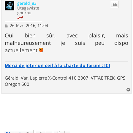
gerald_83
t
Utagawiste
gourou
M
26 févr. 2016, 11:04
e
s
Oui bien sûr, avec plaisir, mais
s
malheureusement je suis peu dispo
a
g
actuellement
e
Merci de jeter un oeil à la charte du forum : ICI
Gérald, Var, Lapierre X-Control 410 2007, VTTAE TREK, GPS
Oregon 600
a
u
t