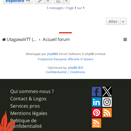
Répondre
5 messages • Page
1
sur
1
Aller
UtagawaVTT (Randos VTT et VTTAE avec traces GPS)
Accueil forum
Développé par
phpBB
® Forum Software © phpBB Limited
Traduction française officielle
©
Qiaeru
Optimized by:
phpBB SEO
Confidentialité
|
Conditions
Qui sommes-nous ?
Contact & Logos
Services pros
Mentions légales
Politique de
confidentialité