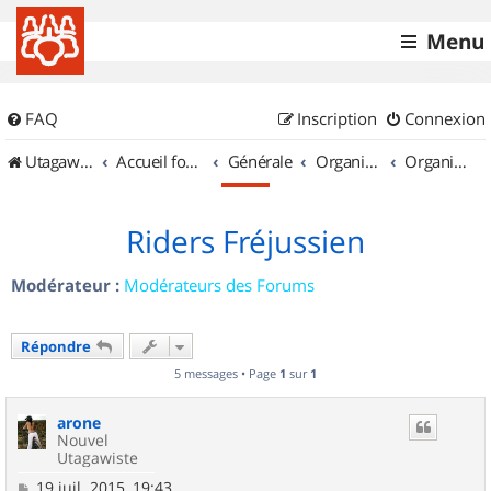
Menu
FAQ
Inscription
Connexion
UtagawaVTT (Randos VTT et VTTAE avec traces GPS)
Accueil forum
Générale
Organisation de sorties & Recherche de partenaires
Organisation de sorties en région Provence Alpes Côte d'Azur
Riders Fréjussien
Modérateur :
Modérateurs des Forums
Répondre
5 messages • Page
1
sur
1
arone
Nouvel
Utagawiste
M
19 juil. 2015, 19:43