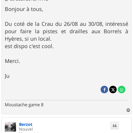
e
s
Bonjour à tous,
s
a
g
Du coté de la Crau du 26/08 au 30/08, intéressé
e
pour faire la pistes et drailles aux Borrels à
Hyères, si un local.
est dispo c'est cool.
Merci.
Ju
Moustache game 8
a
u
Berzot
t
Nouvel