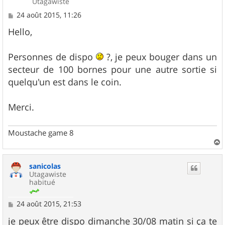
Utagawiste
M
24 août 2015, 11:26
e
s
Hello,
s
a
g
Personnes de dispo
?, je peux bouger dans un
e
secteur de 100 bornes pour une autre sortie si
quelqu'un est dans le coin.
Merci.
Moustache game 8
a
u
sanicolas
t
Utagawiste
habitué
M
24 août 2015, 21:53
e
s
je peux être dispo dimanche 30/08 matin si ça te