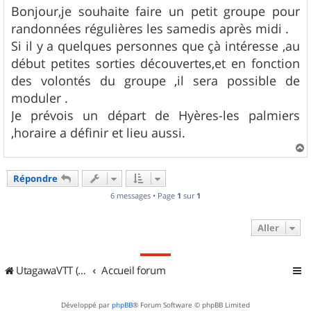
s
Bonjour,je souhaite faire un petit groupe pour
s
randonnées régulières les samedis après midi .
a
g
Si il y a quelques personnes que çà intéresse ,au
e
début petites sorties découvertes,et en fonction
des volontés du groupe ,il sera possible de
moduler .
Je prévois un départ de Hyères-les palmiers
,horaire a définir et lieu aussi.
a
u
Répondre
t
6 messages • Page
1
sur
1
Aller
UtagawaVTT (Randos VTT et VTTAE avec traces GPS)
Accueil forum
Développé par
phpBB
® Forum Software © phpBB Limited