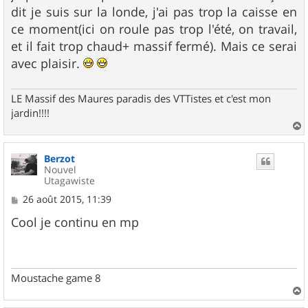
s
dit je suis sur la londe, j'ai pas trop la caisse en
a
g
ce moment(ici on roule pas trop l'été, on travail,
e
et il fait trop chaud+ massif fermé). Mais ce serai
avec plaisir.
LE Massif des Maures paradis des VTTistes et c'est mon
jardin!!!!
a
u
Berzot
t
Nouvel
Utagawiste
M
26 août 2015, 11:39
e
s
Cool je continu en mp
s
a
g
e
Moustache game 8
a