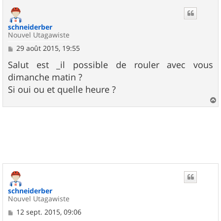
u
t
schneiderber
Nouvel Utagawiste
M
29 août 2015, 19:55
e
s
Salut est _il possible de rouler avec vous
s
dimanche matin ?
a
g
Si oui ou et quelle heure ?
e
a
u
t
schneiderber
Nouvel Utagawiste
M
12 sept. 2015, 09:06
e