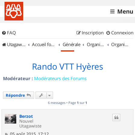
Menu
FAQ
Inscription
Connexion
UtagawaVTT (Randos VTT et VTTAE avec traces GPS)
Accueil forum
Générale
Organisation de sorties & Recherche de partenaires
Organisation de sorties en région Provence Alpes Côte d'Azur
Rando VTT Hyères
Modérateur :
Modérateurs des Forums
Répondre
6 messages • Page
1
sur
1
Berzot
Nouvel
Utagawiste
M
05 août 2015, 17:12