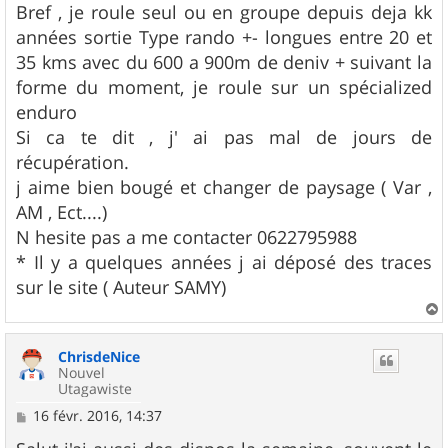
g
Bref , je roule seul ou en groupe depuis deja kk
e
années sortie Type rando +- longues entre 20 et
35 kms avec du 600 a 900m de deniv + suivant la
forme du moment, je roule sur un spécialized
enduro
Si ca te dit , j' ai pas mal de jours de
récupération.
j aime bien bougé et changer de paysage ( Var ,
AM , Ect....)
N hesite pas a me contacter 0622795988
* Il y a quelques années j ai déposé des traces
sur le site ( Auteur SAMY)
a
u
ChrisdeNice
t
Nouvel
Utagawiste
M
16 févr. 2016, 14:37
e
s