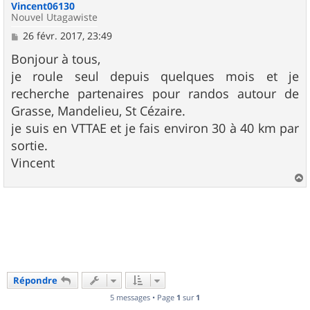
Vincent06130
Nouvel Utagawiste
M
26 févr. 2017, 23:49
e
s
Bonjour à tous,
s
je roule seul depuis quelques mois et je
a
g
recherche partenaires pour randos autour de
e
Grasse, Mandelieu, St Cézaire.
je suis en VTTAE et je fais environ 30 à 40 km par
sortie.
Vincent
a
u
t
Répondre
5 messages • Page
1
sur
1