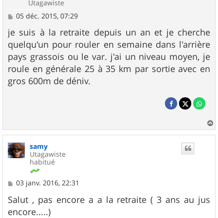
Utagawiste
M
05 déc. 2015, 07:29
e
s
je suis à la retraite depuis un an et je cherche
s
quelqu'un pour rouler en semaine dans l'arrière
a
g
pays grassois ou le var. j'ai un niveau moyen, je
e
roule en générale 25 à 35 km par sortie avec en
gros 600m de déniv.
a
u
samy
t
Utagawiste
habitué
M
03 janv. 2016, 22:31
e
s
Salut , pas encore a a la retraite ( 3 ans au jus
s
encore.....)
a