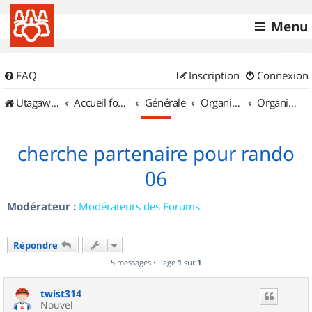
Menu
FAQ
Inscription
Connexion
UtagawaVTT (Randos VTT et VTTAE avec traces GPS)
Accueil forum
Générale
Organisation de sorties & Recherche de partenaires
Organisation de sorties en région Provence Alpes Côte d'Azur
cherche partenaire pour rando
06
Modérateur :
Modérateurs des Forums
Répondre
5 messages • Page
1
sur
1
twist314
Nouvel