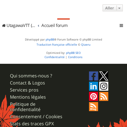
Aller
UtagawaVTT (Randos VTT et VTTAE avec traces GPS)
Accueil forum
Développé par
phpBB
® Forum Software © phpBB Limited
Traduction française officielle
©
Qiaeru
Optimized by:
phpBB SEO
Confidentialité
|
Conditions
Qui sommes-nous ?
Contact & Logos
Services pros
Mentions légales
Politique de
confidentialité
Consentement / Cookies
Stats des traces GPX