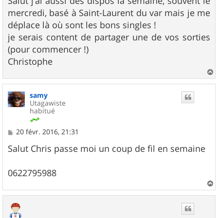
Salut j'ai aussi des dispos la semaine, souvent le
s
mercredi, basé à Saint-Laurent du var mais je me
a
g
déplace là où sont les bons singles !
e
je serais content de partager une de vos sorties
(pour commencer !)
Christophe
a
u
samy
t
Utagawiste
habitué
M
20 févr. 2016, 21:31
e
s
Salut Chris passe moi un coup de fil en semaine
s
a
g
0622795988
e
a
u
t