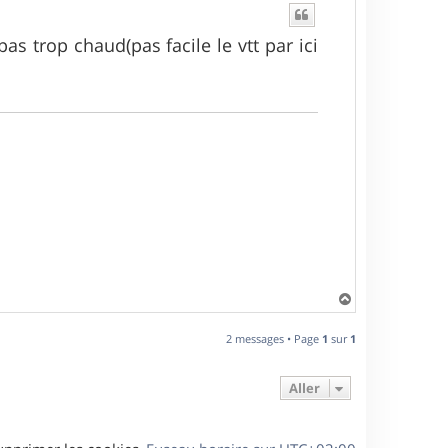
pas trop chaud(pas facile le vtt par ici
H
a
u
2 messages • Page
1
sur
1
t
Aller