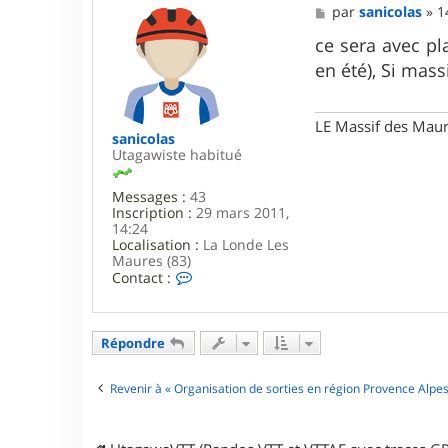
M
par
sanicolas
»
1
e
s
ce sera avec pla
s
en été), Si mass
a
g
e
LE Massif des Maure
sanicolas
Utagawiste habitué
Messages :
43
Inscription :
29 mars 2011,
14:24
Localisation :
La Londe Les
Maures (83)
C
Contact :
o
n
t
a
Répondre
c
t
e
Revenir à « Organisation de sorties en région Provence Alpes
r
s
a