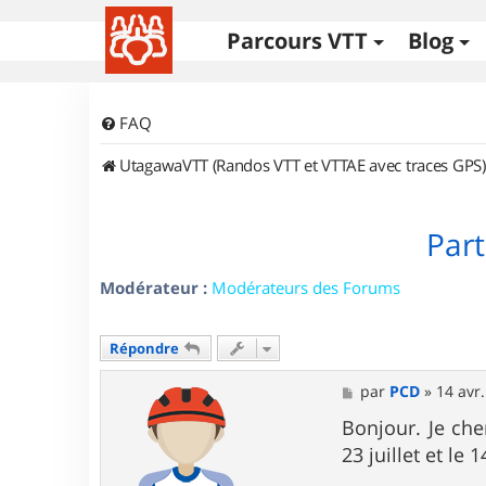
Parcours VTT
Blog
FAQ
UtagawaVTT (Randos VTT et VTTAE avec traces GPS)
Part
Modérateur :
Modérateurs des Forums
Répondre
M
par
PCD
»
14 avr.
e
s
Bonjour. Je che
s
23 juillet et le
a
g