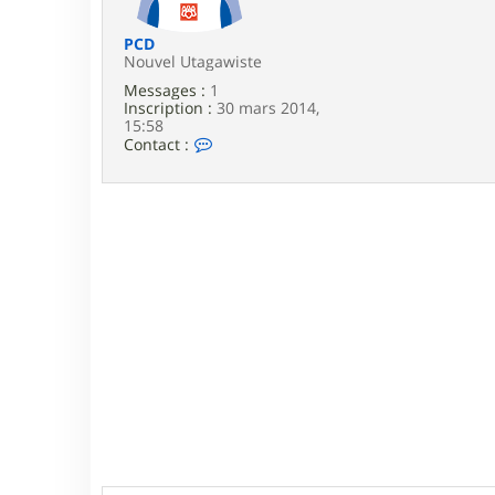
e
PCD
Nouvel Utagawiste
Messages :
1
Inscription :
30 mars 2014,
15:58
C
Contact :
o
n
t
a
c
t
e
r
P
C
D