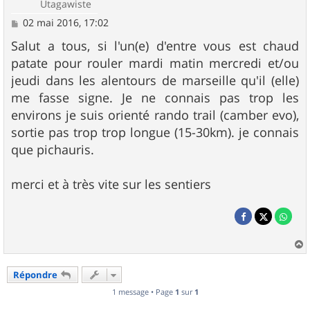
Utagawiste
M
02 mai 2016, 17:02
e
s
Salut a tous, si l'un(e) d'entre vous est chaud
s
patate pour rouler mardi matin mercredi et/ou
a
g
jeudi dans les alentours de marseille qu'il (elle)
e
me fasse signe. Je ne connais pas trop les
environs je suis orienté rando trail (camber evo),
sortie pas trop trop longue (15-30km). je connais
que pichauris.
merci et à très vite sur les sentiers
a
u
Répondre
t
1 message • Page
1
sur
1