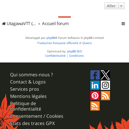
Aller
UtagawaVTT (Randos VTT et VTTAE avec traces GPS)
Accueil forum
Développé par
phpBB
® Forum Software © phpBB Limited
Traduction française officielle
©
Qiaeru
Optimized by:
phpBB SEO
Confidentialité
|
Conditions
Qui sommes-nous ?
Contact & Logos
Services pros
Mentions légales
Politique de
confidentialité
Consentement / Cookies
Stats des traces GPX