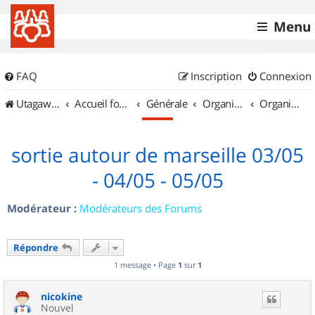
Menu
FAQ
Inscription
Connexion
UtagawaVTT (Randos VTT et VTTAE avec traces GPS)
Accueil forum
Générale
Organisation de sorties & Recherche de partenaires
Organisation de sorties en région Provence Alpes Côte d'Azur
sortie autour de marseille 03/05
- 04/05 - 05/05
Modérateur :
Modérateurs des Forums
Répondre
1 message • Page
1
sur
1
nicokine
Nouvel