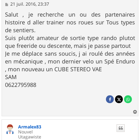
M
21 juil. 2016, 23:37
e
s
Salut , je recherche un ou des partenaires
s
histoire d aller trainer nos roues sur Tous types
a
g
de sentiers.
e
Suis plutôt amateur de sortie type rando plutot
que freeride ou descente, mais je passe partout
Je me déplace sans soucis, j ai roulé des années
en mécanique , mon dernier velo un Spé Enduro
, mon nouveau un CUBE STEREO VAE
SAM
0622795988
a
u
Armalex83
t
Nouvel
Utagawiste