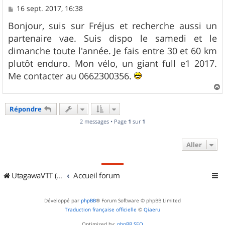
M
16 sept. 2017, 16:38
e
s
Bonjour, suis sur Fréjus et recherche aussi un
s
partenaire vae. Suis dispo le samedi et le
a
g
dimanche toute l'année. Je fais entre 30 et 60 km
e
plutôt enduro. Mon vélo, un giant full e1 2017.
Me contacter au 0662300356.
a
u
Répondre
t
2 messages • Page
1
sur
1
Aller
UtagawaVTT (Randos VTT et VTTAE avec traces GPS)
Accueil forum
Développé par
phpBB
® Forum Software © phpBB Limited
Traduction française officielle
©
Qiaeru
Optimized by:
phpBB SEO