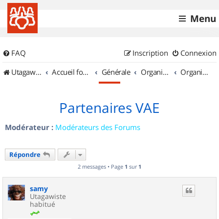
Menu
FAQ
Inscription
Connexion
UtagawaVTT (Randos VTT et VTTAE avec traces GPS)
Accueil forum
Générale
Organisation de sorties & Recherche de partenaires
Organisation de sorties en région Provence Alpes Côte d'Azur
Partenaires VAE
Modérateur :
Modérateurs des Forums
Répondre
2 messages • Page
1
sur
1
samy
Utagawiste
habitué