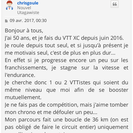
chrisgoule
Nouvel
Utagawiste
M
09 avr. 2017, 00:30
e
s
Bonjour à tous,
s
J'ai 50 ans, et je fais du VTT XC depuis juin 2016.
a
g
Je roule depuis tout seul, et si jusqu'à présent je
e
me motivais seul, c'est de plus en plus dur...
En effet si je progresse encore un peu sur les
franchissements, je stagne sur la vitesse et
l'endurance.
Je cherche donc 1 ou 2 VTTistes qui soient du
même niveau que moi afin de se booster
mutuellement.
Je ne fais pas de compétition, mais j'aime tomber
mon chrono et me défouler un peu...
Mon parcours fait une boucle de 36 km (on est
pas obligé de faire le circuit entier) uniquement