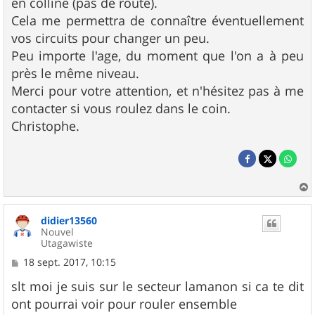
en colline (pas de route).
Cela me permettra de connaître éventuellement
vos circuits pour changer un peu.
Peu importe l'age, du moment que l'on a à peu
près le même niveau.
Merci pour votre attention, et n'hésitez pas à me
contacter si vous roulez dans le coin.
Christophe.
a
u
didier13560
t
Nouvel
Utagawiste
M
18 sept. 2017, 10:15
e
s
slt moi je suis sur le secteur lamanon si ca te dit
s
ont pourrai voir pour rouler ensemble
a