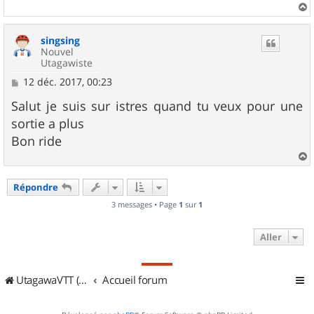
g
e
a
u
singsing
t
Nouvel
Utagawiste
M
12 déc. 2017, 00:23
e
s
Salut je suis sur istres quand tu veux pour une
s
sortie a plus
a
g
Bon ride
e
a
u
Répondre
t
3 messages • Page
1
sur
1
Aller
UtagawaVTT (Randos VTT et VTTAE avec traces GPS)
Accueil forum