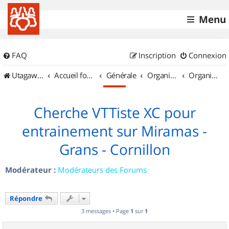
Menu
FAQ
Inscription
Connexion
UtagawaVTT (Randos VTT et VTTAE avec traces GPS)
Accueil forum
Générale
Organisation de sorties & Recherche de partenaires
Organisation de sorties en région Provence Alpes Côte d'Azur
Cherche VTTiste XC pour
entrainement sur Miramas -
Grans - Cornillon
Modérateur :
Modérateurs des Forums
Répondre
3 messages • Page
1
sur
1