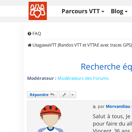
Parcours VTT
Blog
FAQ
UtagawaVTT (Randos VTT et VTTAE avec traces GPS)
Recherche éq
Modérateur :
Modérateurs des Forums
Répondre
M
par
Morvandiau
e
s
Salut à tous, J
s
pour faire du al
a
g
Vincent, 36 ans 