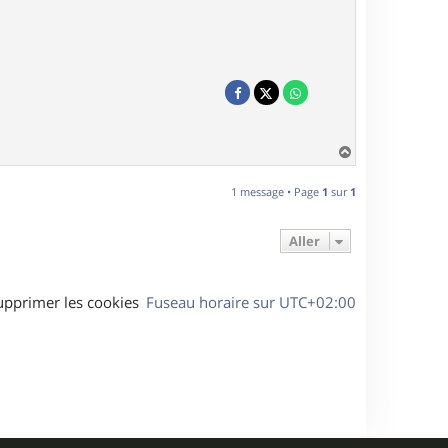
H
a
u
1 message • Page
1
sur
1
t
Aller
upprimer les cookies
Fuseau horaire sur
UTC+02:00