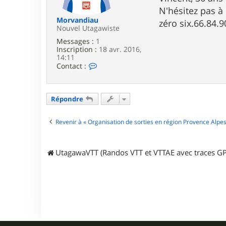
e
N'hésitez pas à
Morvandiau
zéro six.66.84.9
Nouvel Utagawiste
Messages :
1
Inscription :
18 avr. 2016,
14:11
C
Contact :
o
n
t
a
Répondre
c
t
e
Revenir à « Organisation de sorties en région Provence Alpes
r
M
o
UtagawaVTT (Randos VTT et VTTAE avec traces GP
r
v
a
n
d
i
a
u