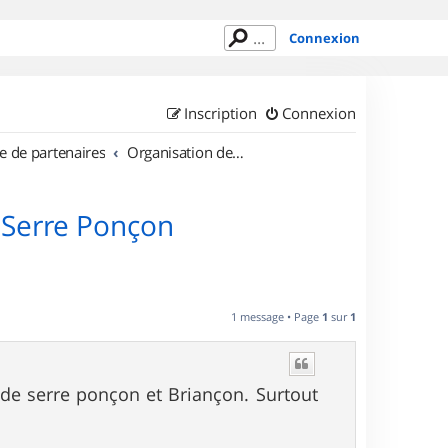
Connexion
Inscription
Connexion
e de partenaires
Organisation de sorties en région Provence Alpes Côte d'Azur
 Serre Ponçon
1 message • Page
1
sur
1
r de serre ponçon et Briançon. Surtout