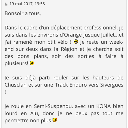
M
19 mai 2017, 19:58
e
s
Bonsoir à tous,
s
a
g
Dans le cadre d'un déplacement professionnel, je
e
suis dans les environs d'Orange jusque Juillet...et
j'ai ramené mon ptit vélo !
Je reste un week-
end sur deux dans la Région et je cherche soit
des bons plans, soit des sorties à faire à
plusieurs!
Je suis déjà parti rouler sur les hauteurs de
Chusclan et sur une Track Enduro vers Sivergues
!
Je roule en Semi-Suspendu, avec un KONA bien
lourd en Alu, donc je ne peux pas tout me
permettre non plus