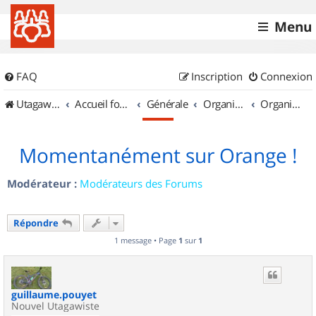
Menu
FAQ
Inscription
Connexion
UtagawaVTT (Randos VTT et VTTAE avec traces GPS)
Accueil forum
Générale
Organisation de sorties & Recherche de partenaires
Organisation de sorties en région Provence Alpes Côte d'Azur
Momentanément sur Orange !
Modérateur :
Modérateurs des Forums
Répondre
1 message • Page
1
sur
1
guillaume.pouyet
Nouvel Utagawiste