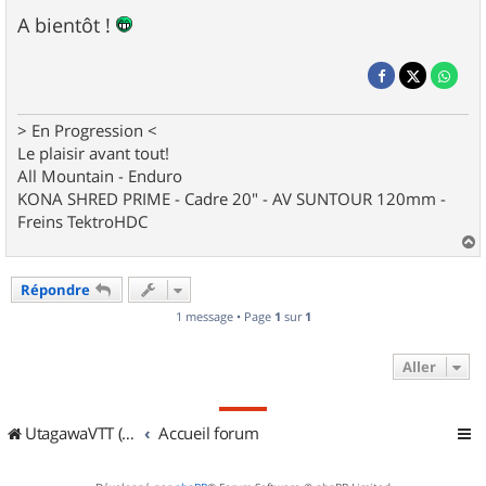
A bientôt !
> En Progression <
Le plaisir avant tout!
All Mountain - Enduro
KONA SHRED PRIME - Cadre 20" - AV SUNTOUR 120mm -
Freins TektroHDC
a
u
Répondre
t
1 message • Page
1
sur
1
Aller
UtagawaVTT (Randos VTT et VTTAE avec traces GPS)
Accueil forum