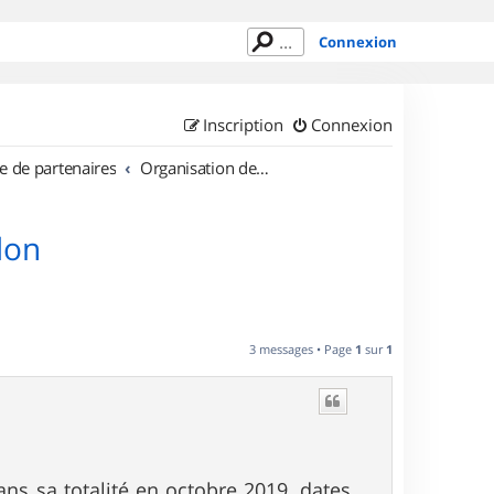
Connexion
Inscription
Connexion
e de partenaires
Organisation de sorties en région Provence Alpes Côte d'Azur
don
3 messages • Page
1
sur
1
ans sa totalité en octobre 2019, dates