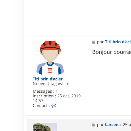
4
M
par
Titi brin d’ac
e
s
Bonjour pourrai
s
a
g
e
Titi brin d’acier
Nouvel Utagawiste
Messages :
1
Inscription :
25 oct. 2019,
14:57
C
Contact :
o
n
t
a
M
par
Larsen
»
25 o
c
e