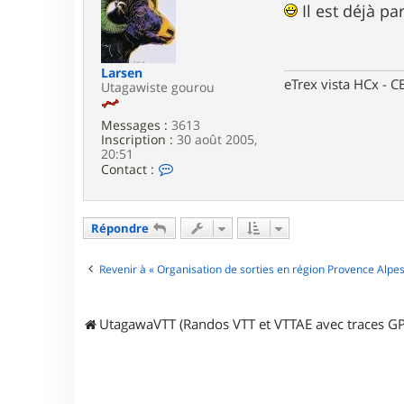
t
s
Il est déjà par
e
s
r
a
T
g
i
e
Larsen
t
eTrex vista HCx -
Utagawiste gourou
i
b
r
Messages :
3613
i
Inscription :
30 août 2005,
n
20:51
d
C
Contact :
’
o
a
n
c
t
i
a
Répondre
e
c
r
t
e
Revenir à « Organisation de sorties en région Provence Alpes
r
L
a
UtagawaVTT (Randos VTT et VTTAE avec traces GP
r
s
e
n