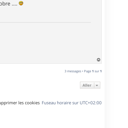
obre ....
H
a
u
3 messages • Page
1
sur
1
t
Aller
upprimer les cookies
Fuseau horaire sur
UTC+02:00