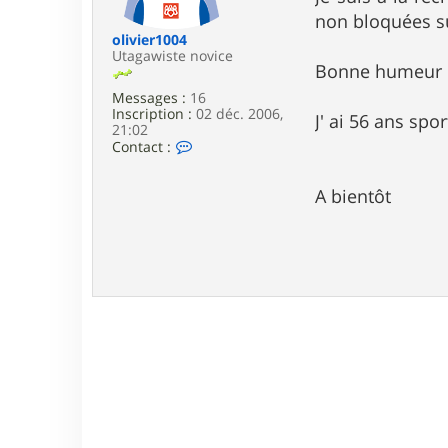
e
non bloquées su
olivier1004
Utagawiste novice
Bonne humeur 
Messages :
16
Inscription :
02 déc. 2006,
J' ai 56 ans spor
21:02
C
Contact :
o
n
t
A bientôt
a
c
t
e
r
o
l
i
v
i
e
r
1
0
0