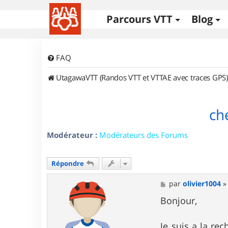
Parcours VTT
Blog
FAQ
UtagawaVTT (Randos VTT et VTTAE avec traces GPS)
ch
Modérateur :
Modérateurs des Forums
Répondre
M
par
olivier1004
e
s
Bonjour,
s
a
g
Je suis a la re