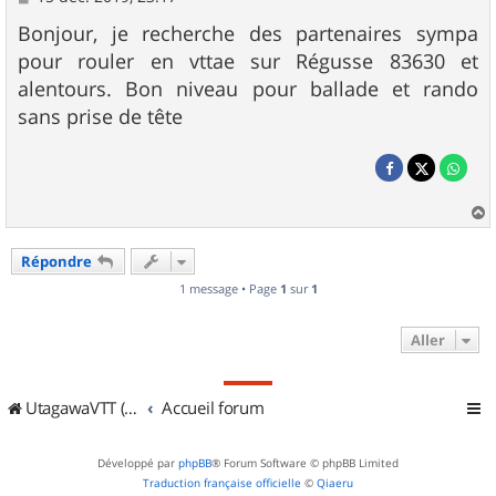
e
s
Bonjour, je recherche des partenaires sympa
s
pour rouler en vttae sur Régusse 83630 et
a
g
alentours. Bon niveau pour ballade et rando
e
sans prise de tête
a
u
Répondre
t
1 message • Page
1
sur
1
Aller
UtagawaVTT (Randos VTT et VTTAE avec traces GPS)
Accueil forum
Développé par
phpBB
® Forum Software © phpBB Limited
Traduction française officielle
©
Qiaeru