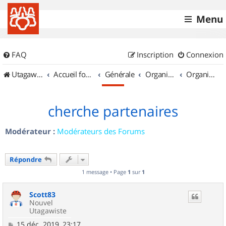
Menu
FAQ
Inscription
Connexion
UtagawaVTT (Randos VTT et VTTAE avec traces GPS)
Accueil forum
Générale
Organisation de sorties & Recherche de partenaires
Organisation de sorties en région Provence Alpes Côte d'Azur
cherche partenaires
Modérateur :
Modérateurs des Forums
Répondre
1 message • Page
1
sur
1
Scott83
Nouvel
Utagawiste
M
15 déc. 2019, 23:17