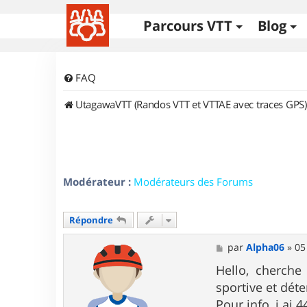
Parcours VTT
Blog
FAQ
UtagawaVTT (Randos VTT et VTTAE avec traces GPS)
Modérateur :
Modérateurs des Forums
Répondre
M
par
Alpha06
»
05
e
s
Hello, cherche
s
sportive et déte
a
g
Pour info, j ai 