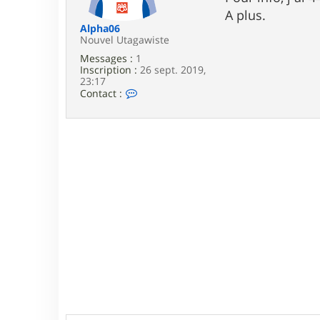
e
A plus.
Alpha06
Nouvel Utagawiste
Messages :
1
Inscription :
26 sept. 2019,
23:17
C
Contact :
o
n
t
a
c
t
e
r
A
l
p
h
a
0
6