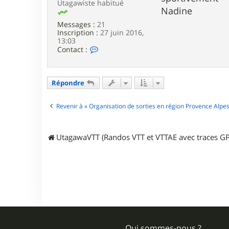
o
Utagawiste habitué
Nadine
8
0
Messages :
21
Inscription :
27 juin 2016,
13:03
C
Contact :
o
n
t
a
Répondre
c
t
e
Revenir à « Organisation de sorties en région Provence Alpes
r
r
e
UtagawaVTT (Randos VTT et VTTAE avec traces GP
n
a
r
d
i
n
e
Qui sommes-nous ?