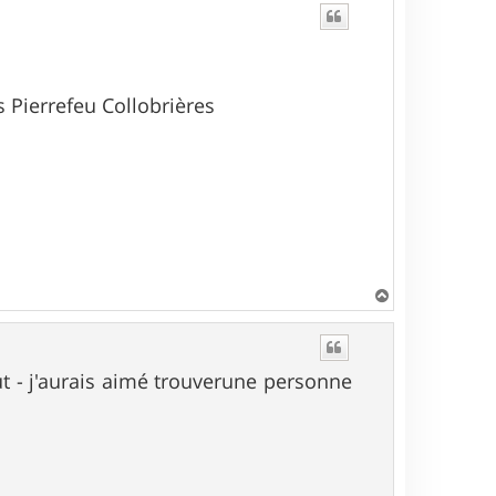
s Pierrefeu Collobrières
H
a
u
t
ut - j'aurais aimé trouverune personne