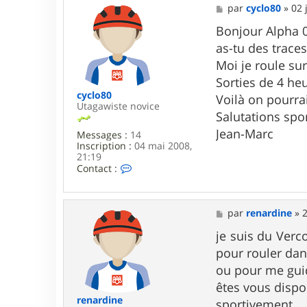
M
par
cyclo80
»
02 
e
s
Bonjour Alpha 0
s
as-tu des traces
a
g
Moi je roule sur
e
Sorties de 4 he
cyclo80
Voilà on pourrai
Utagawiste novice
Salutations spo
Jean-Marc
Messages :
14
Inscription :
04 mai 2008,
21:19
C
Contact :
o
n
t
a
M
par
renardine
»
2
c
e
t
s
je suis du Verc
e
s
pour rouler dan
r
a
c
g
ou pour me gui
y
e
êtes vous dispo
c
l
renardine
sportivement