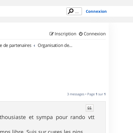
Connexion
Inscription
Connexion
e de partenaires
Organisation de sorties en région Provence Alpes Côte d'Azur
3 messages • Page
1
sur
1
nthousiaste et sympa pour rando vtt
mps libre. Suis sur cuges les pins.