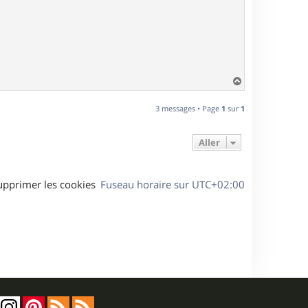
H
a
u
3 messages • Page
1
sur
1
t
Aller
upprimer les cookies
Fuseau horaire sur
UTC+02:00