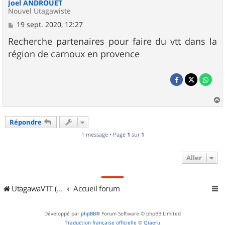
Joel ANDROUET
Nouvel Utagawiste
M
19 sept. 2020, 12:27
e
s
Recherche partenaires pour faire du vtt dans la
s
région de carnoux en provence
a
g
e
a
u
Répondre
t
1 message • Page
1
sur
1
Aller
UtagawaVTT (Randos VTT et VTTAE avec traces GPS)
Accueil forum
Développé par
phpBB
® Forum Software © phpBB Limited
Traduction française officielle
©
Qiaeru