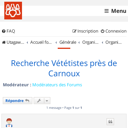
Menu
FAQ
Inscription
Connexion
UtagawaVTT (Randos VTT et VTTAE avec traces GPS)
Accueil forum
Générale
Organisation de sorties & Recherche de partenaires
Organisation de sorties en région Provence Alpes Côte d'Azur
Recherche Vététistes près de
Carnoux
Modérateur :
Modérateurs des Forums
Répondre
1 message • Page
1
sur
1