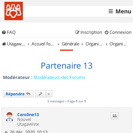
Menu
FAQ
Inscription
Connexion
UtagawaVTT (Randos VTT et VTTAE avec traces GPS)
Accueil forum
Générale
Organisation de sorties & Recherche de partenaires
Organisation de sorties en région Provence Alpes Côte d'Azur
Partenaire 13
Modérateur :
Modérateurs des Forums
Répondre
3 messages • Page
1
sur
1
Caroline13
Nouvel
Utagawiste
M
26 déc. 2020, 10:13