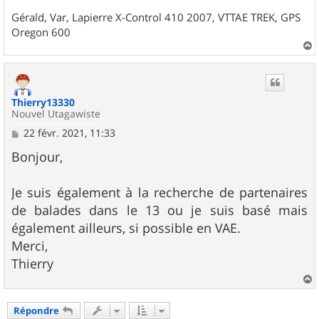
Gérald, Var, Lapierre X-Control 410 2007, VTTAE TREK, GPS
Oregon 600
a
u
t
Thierry13330
Nouvel Utagawiste
M
22 févr. 2021, 11:33
e
s
Bonjour,
s
a
g
Je suis également à la recherche de partenaires
e
de balades dans le 13 ou je suis basé mais
également ailleurs, si possible en VAE.
Merci,
Thierry
a
u
Répondre
t