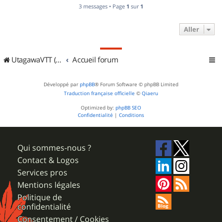
3 messages • Page
1
sur
1
Aller
UtagawaVTT (Randos VTT et VTTAE avec traces GPS)
Accueil forum
Développé par
phpBB
® Forum Software © phpBB Limited
Traduction française officielle
©
Qiaeru
Optimized by:
phpBB SEO
Confidentialité
|
Conditions
Qui sommes-nous ?
Contact & Logos
Services pros
Mentions légales
Politique de
confidentialité
Consentement / Cookies