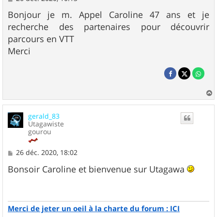
e
s
Bonjour je m. Appel Caroline 47 ans et je
s
recherche des partenaires pour découvrir
a
g
parcours en VTT
e
Merci
a
u
gerald_83
t
Utagawiste
gourou
M
26 déc. 2020, 18:02
e
s
Bonsoir Caroline et bienvenue sur Utagawa
s
a
g
e
Merci de jeter un oeil à la charte du forum : ICI